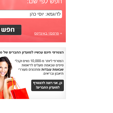
חפש לפי שם:
+
פרסם/י באינדקס