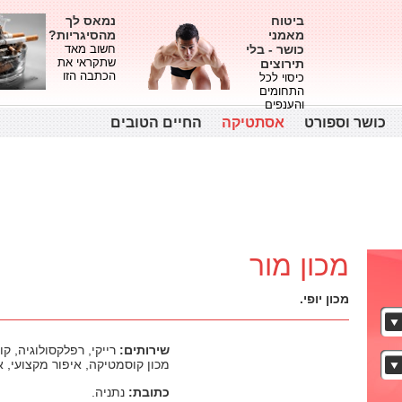
ביטוח
נמאס לך
מאמני
מהסיגריות?
כושר - בלי
חשוב מאד
שתקראי את
תירוצים
הכתבה הזו
כיסוי לכל
התחומים
והענפים
כושר וספורט
אסתטיקה
החיים הטובים
מכון מור
מכון יופי.
שירותים:
רייקי, רפלקסולוגיה, קו
מכון קוסמטיקה, איפור מקצועי, א
כתובת:
נתניה.