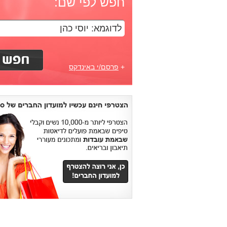
חפש לפי שם:
+
פרסם/י באינדקס