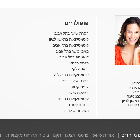
פופולריים
הסרת שיער בתל אביב
קוסמטיקאית בראשון לציון
קוסמטיקאית בתל אביב
מאמן כושר בתל אביב
דיאטנית בתל אביב
מנתח פלסטי
דיאטה לקיץ
קוסמטיקאית בהרצליה
הסרת שיער בלייזר
ולון
איפור קבוע
רמת גן
אילת
החלקת שיער
בנימינה
קוסמטיקאית בחיפה
אשון לציון
חתונה קטנה
רחובות
משכנות שאננים
ם מיוחדים: |
אודות bello
פרסמו אצלנו
תקנון
ביטוח אחריות מקצועית
מ