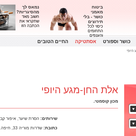
ביטוח
נמאס לך
מאמני
מהסיגריות?
כושר - בלי
חשוב מאד
שתקראי את
תירוצים
הכתבה הזו
כיסוי לכל
התחומים
והענפים
כושר וספורט
אסתטיקה
החיים הטובים
היופי
אלת החן-מגע היופי
מכון קוסמטי.
שירותים:
הסרת שיער, איפור קבו
כתובת:
שדרות מוריה 33, חיפה. המייסדים 62, זיכרון יעקב.