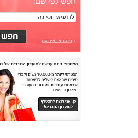
חפש לפי שם:
+
פרסם/י באינדקס