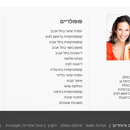
פופולריים
הסרת שיער בתל אביב
קוסמטיקאית בראשון לציון
קוסמטיקאית בתל אביב
מאמן כושר בתל אביב
דיאטנית בתל אביב
מנתח פלסטי
דיאטה לקיץ
קוסמטיקאית בהרצליה
הסרת שיער בלייזר
ולון
איפור קבוע
רמת גן
אילת
החלקת שיער
בנימינה
קוסמטיקאית בחיפה
אשון לציון
חתונה קטנה
רחובות
משכנות שאננים
ם מיוחדים: |
אודות bello
פרסמו אצלנו
תקנון
ביטוח אחריות מקצועית
מ