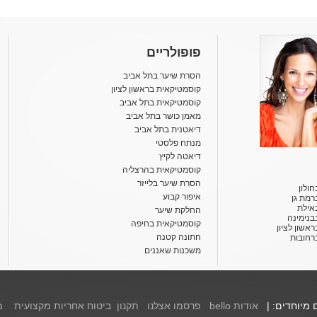
פופולריים
הסרת שיער בתל אביב
קוסמטיקאית בראשון לציון
קוסמטיקאית בתל אביב
מאמן כושר בתל אביב
דיאטנית בתל אביב
מנתח פלסטי
דיאטה לקיץ
קוסמטיקאית בהרצליה
הסרת שיער בלייזר
ולון
איפור קבוע
רמת גן
אילת
החלקת שיער
בנימינה
קוסמטיקאית בחיפה
אשון לציון
חתונה קטנה
רחובות
משכנות שאננים
ם מיוחדים: |
אודות bello
פרסמו אצלנו
תקנון
ביטוח אחריות מקצועית
מ