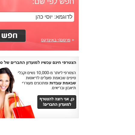
חפש לפי שם:
+
פרסם/י באינדקס