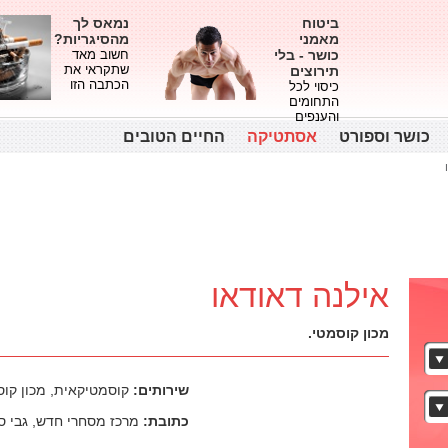
ביטוח
נמאס לך
מאמני
מהסיגריות?
כושר - בלי
חשוב מאד
שתקראי את
תירוצים
הכתבה הזו
כיסוי לכל
התחומים
והענפים
כושר וספורט
אסתטיקה
החיים הטובים
אילנה דאודאו
מכון קוסמטי.
שירותים:
קוסמטיקאית, מכון קוס
כתובת:
מרכז מסחרי חדש, גבי סנ