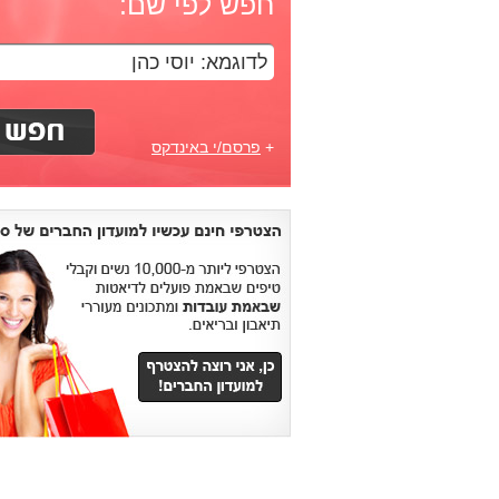
חפש לפי שם:
+
פרסם/י באינדקס