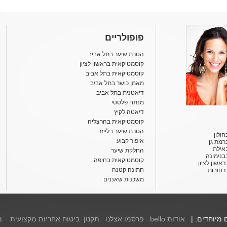
פופולריים
הסרת שיער בתל אביב
קוסמטיקאית בראשון לציון
קוסמטיקאית בתל אביב
מאמן כושר בתל אביב
דיאטנית בתל אביב
מנתח פלסטי
דיאטה לקיץ
קוסמטיקאית בהרצליה
הסרת שיער בלייזר
ולון
איפור קבוע
רמת גן
אילת
החלקת שיער
בנימינה
קוסמטיקאית בחיפה
אשון לציון
חתונה קטנה
רחובות
משכנות שאננים
ם מיוחדים: |
אודות bello
פרסמו אצלנו
תקנון
ביטוח אחריות מקצועית
מ