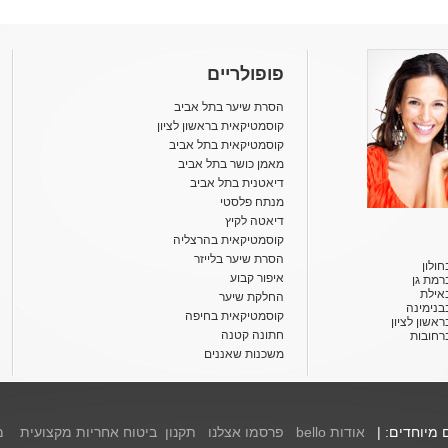
פופולריים
הסרת שיער בתל אביב
קוסמטיקאית בראשון לציון
קוסמטיקאית בתל אביב
מאמן כושר בתל אביב
דיאטנית בתל אביב
מנתח פלסטי
דיאטה לקיץ
קוסמטיקאית בהרצליה
הסרת שיער בלייזר
ולון
איפור קבוע
רמת גן
אילת
החלקת שיער
בנימינה
קוסמטיקאית בחיפה
אשון לציון
חתונה קטנה
רחובות
משכנות שאננים
ם מיוחדים: |
אודות bello
פרסמו אצלנו
תקנון
ביטוח אחריות מקצועית
מ