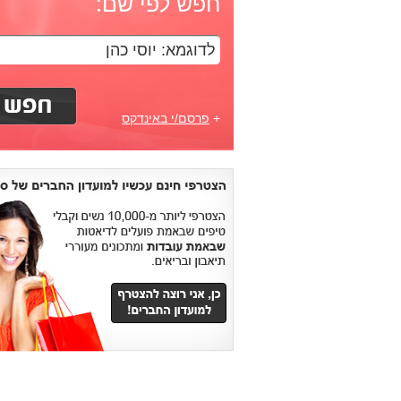
חפש לפי שם:
+
פרסם/י באינדקס