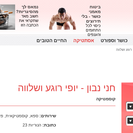
ביטוח
נמאס לך
מאמני
מהסיגריות?
כושר - בלי
חשוב מאד
שתקראי את
תירוצים
הכתבה הזו
כיסוי לכל
התחומים
והענפים
כושר וספורט
אסתטיקה
החיים הטובים
י רוגע ושלווה
חני נבון - יופי רוגע ושלווה
קוסמטיקה
שירותים:
ספא, קוסמטיקאית, פדיק
כתובת:
הנוריות 23