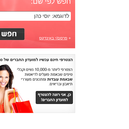
חפש לפי שם:
+
פרסם/י באינדקס