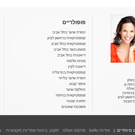
פופולריים
הסרת שיער בתל אביב
קוסמטיקאית בראשון לציון
קוסמטיקאית בתל אביב
מאמן כושר בתל אביב
דיאטנית בתל אביב
מנתח פלסטי
דיאטה לקיץ
קוסמטיקאית בהרצליה
הסרת שיער בלייזר
ולון
איפור קבוע
רמת גן
אילת
החלקת שיער
בנימינה
קוסמטיקאית בחיפה
אשון לציון
חתונה קטנה
רחובות
משכנות שאננים
ם מיוחדים: |
אודות bello
פרסמו אצלנו
תקנון
ביטוח אחריות מקצועית
מ