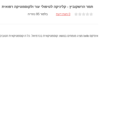
תמר הרשקוביץ - קליניקה לטיפולי עור ולקוסמטיקה רפואית
0 חוות דעת
בלפור 95 נהריה
אינדקס bello מציג מומחים בנושא: קוסמטיקאית בכרמיאל. כל ה-קוסמטיקאית הטובים ביותר והמקצועיים ביותר בכרמיאל.