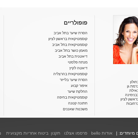
פופולריים
הסרת שיער בתל אביב
קוסמטיקאית בראשון לציון
קוסמטיקאית בתל אביב
מאמן כושר בתל אביב
דיאטנית בתל אביב
מנתח פלסטי
דיאטה לקיץ
קוסמטיקאית בהרצליה
הסרת שיער בלייזר
ולון
איפור קבוע
רמת גן
אילת
החלקת שיער
בנימינה
קוסמטיקאית בחיפה
אשון לציון
חתונה קטנה
רחובות
משכנות שאננים
ם מיוחדים: |
אודות bello
פרסמו אצלנו
תקנון
ביטוח אחריות מקצועית
מ