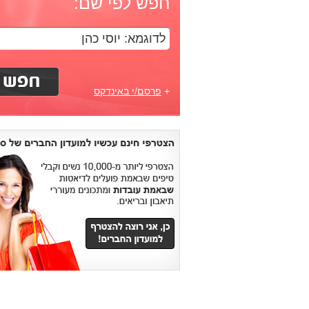
חפש לפי שם:
+
פרסם/י באינדקס