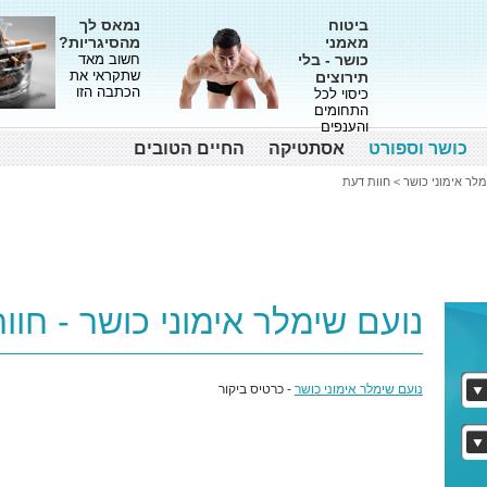
ביטוח
נמאס לך
מאמני
מהסיגריות?
כושר - בלי
חשוב מאד
שתקראי את
תירוצים
הכתבה הזו
כיסוי לכל
התחומים
והענפים
כושר וספורט
אסתטיקה
החיים הטובים
מלר אימוני כושר
>
חוות דעת
נועם שימלר אימוני כושר - חוו
נועם שימלר אימוני כושר
- כרטיס ביקור