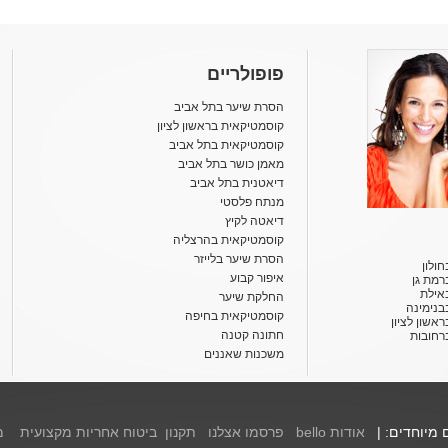
פופולריים
הסרת שיער בתל אביב
קוסמטיקאית בראשון לציון
קוסמטיקאית בתל אביב
מאמן כושר בתל אביב
דיאטנית בתל אביב
מנתח פלסטי
דיאטה לקיץ
קוסמטיקאית בהרצליה
הסרת שיער בלייזר
ולון
איפור קבוע
רמת גן
אילת
החלקת שיער
בנימינה
קוסמטיקאית בחיפה
אשון לציון
חתונה קטנה
רחובות
משכנות שאננים
ם מיוחדים: |
אודות bello
פרסמו אצלנו
תקנון
ביטוח אחריות מקצועית
מ