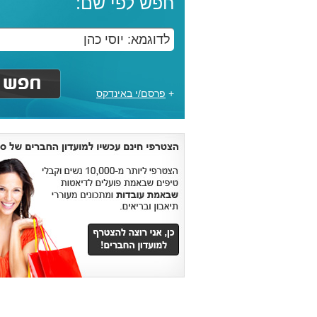
חפש לפי שם:
+
פרסם/י באינדקס