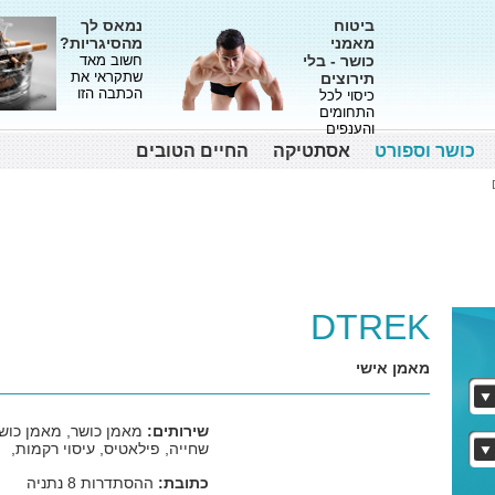
ביטוח
נמאס לך
מאמני
מהסיגריות?
כושר - בלי
חשוב מאד
שתקראי את
תירוצים
הכתבה הזו
כיסוי לכל
התחומים
והענפים
כושר וספורט
אסתטיקה
החיים הטובים
DTREK
מאמן אישי
שירותים:
מאמן כושר, מאמן כושר 
שחייה, פילאטיס, עיסוי רקמות,
כתובת:
ההסתדרות 8 נתניה