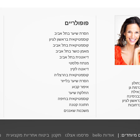
פופולריים
הסרת שיער בתל אביב
קוסמטיקאית בראשון לציון
קוסמטיקאית בתל אביב
מאמן כושר בתל אביב
דיאטנית בתל אביב
מנתח פלסטי
דיאטה לקיץ
קוסמטיקאית בהרצליה
הסרת שיער בלייזר
ולון
איפור קבוע
רמת גן
אילת
החלקת שיער
בנימינה
קוסמטיקאית בחיפה
אשון לציון
חתונה קטנה
רחובות
משכנות שאננים
ם מיוחדים: |
אודות bello
פרסמו אצלנו
תקנון
ביטוח אחריות מקצועית
מ