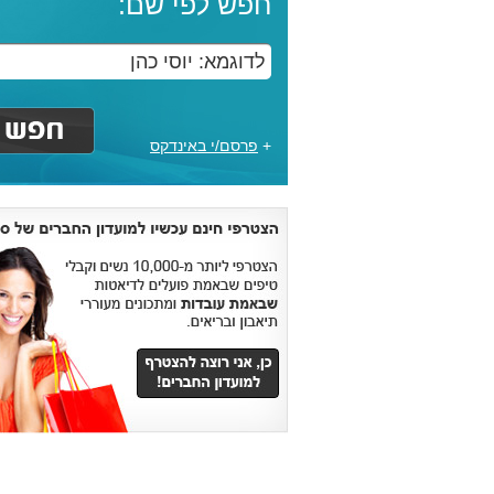
חפש לפי שם:
+
פרסם/י באינדקס