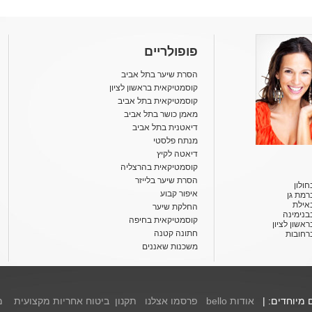
פופולריים
הסרת שיער בתל אביב
קוסמטיקאית בראשון לציון
קוסמטיקאית בתל אביב
מאמן כושר בתל אביב
דיאטנית בתל אביב
מנתח פלסטי
דיאטה לקיץ
קוסמטיקאית בהרצליה
הסרת שיער בלייזר
ולון
איפור קבוע
רמת גן
אילת
החלקת שיער
בנימינה
קוסמטיקאית בחיפה
אשון לציון
חתונה קטנה
רחובות
משכנות שאננים
ם מיוחדים: |
אודות bello
פרסמו אצלנו
תקנון
ביטוח אחריות מקצועית
מ