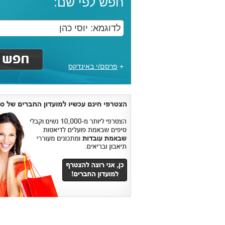
חפש לפי שם:
+
פרסם/י באינדקס