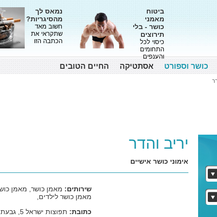
ביטוח
נמאס לך
מאמני
מהסיגריות?
כושר - בלי
חשוב מאד
שתקראי את
תירוצים
הכתבה הזו
כיסוי לכל
התחומים
והענפים
כושר וספורט
אסתטיקה
החיים הטובים
דר
יריב והדר
אימוני כושר אישיים
שירותים:
מאמן כושר, מאמן כושר 
מאמן כושר לילדים,
כתובת:
תפוצות ישראל 5, גבעתיים