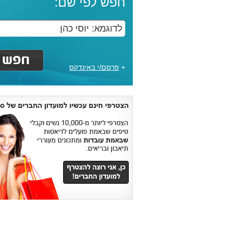
חפש לפי שם:
+
פרסם/י באינדקס