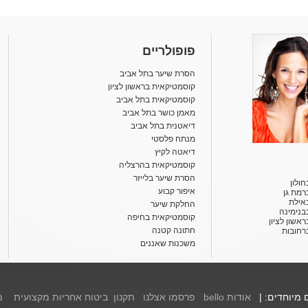
פופולריים
הסרת שיער בתל אביב
קוסמטיקאית בראשון לציון
קוסמטיקאית בתל אביב
מאמן כושר בתל אביב
דיאטנית בתל אביב
מנתח פלסטי
דיאטה לקיץ
קוסמטיקאית בהרצליה
הסרת שיער בלייזר
ולון
איפור קבוע
רמת גן
אילת
החלקת שיער
בנימינה
קוסמטיקאית בחיפה
אשון לציון
חתונה קטנה
רחובות
משכנות שאננים
ם מיוחדים: |
אודות bello
פרסמו אצלנו
תקנון
ביטוח אחריות מקצועית
מ