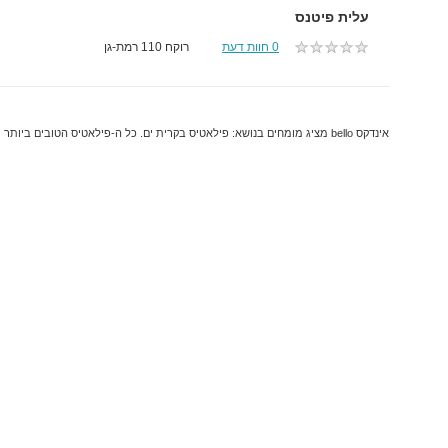
עלית פיטנס
0 חוות דעת
רוקח 110 רמת-גן
אינדקס bello מציג מומחים בנושא: פילאטיס בקרית ים. כל ה-פילאטיס הטובים ביותר והמקצועיים ביותר בקרית ים.