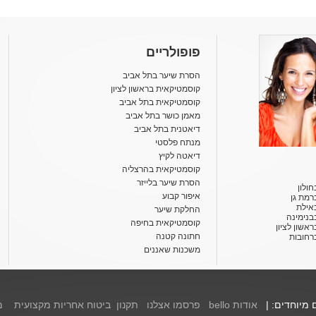
פופולריים
הסרת שיער בתל אביב
קוסמטיקאית בראשון לציון
קוסמטיקאית בתל אביב
מאמן כושר בתל אביב
דיאטנית בתל אביב
מנתח פלסטי
דיאטה לקיץ
קוסמטיקאית בהרצליה
הסרת שיער בלייזר
ולון
איפור קבוע
רמת גן
אילת
החלקת שיער
בנימינה
קוסמטיקאית בחיפה
אשון לציון
חתונה קטנה
רחובות
משכנות שאננים
ם מיוחדים: |
אודות bello
פרסמו אצלנו
תקנון
ביטוח אחריות מקצועית
מ