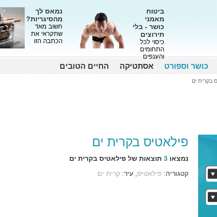
ביטוח
נמאס לך
מאמני
מהסיגריות?
כושר - בלי
חשוב מאד
שתקראי את
תירוצים
הכתבה הזו
כיסוי לכל
התחומים
והענפים
כושר וספורט
אסתטיקה
החיים הטובים
 בקרית ים
פילאטיס בקרית ים
נמצאו
3
תוצאות של פילאטיס בקרית ים
קטגוריה:
פילאטיס
, עיר:
קרית ים