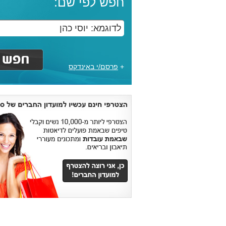
חפש לפי שם:
+
פרסם/י באינדקס