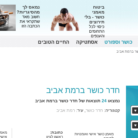
ביטוח
נמאס לך
מאמני
מהסיגריות?
כושר - בלי
חשוב מאד
שתקראי את
תירוצים
הכתבה הזו
כיסוי לכל
התחומים
והענפים
כושר וספורט
אסתטיקה
החיים הטובים
שר ברמת אביב
חדר כושר ברמת אביב
נמצאו
24
תוצאות של חדר כושר ברמת אביב
קטגוריה:
חדר כושר
, עיר:
רמת אביב
כתובת:
מאמן 
מאמן כושר אישי ואומנויות
ראשון לציון
אישי,