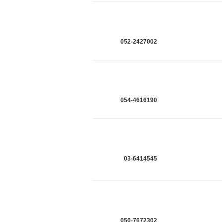
052-2427002
054-4616190
03-6414545
050-7672302