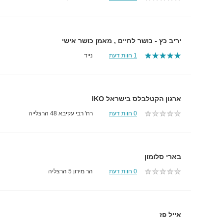
יריב כץ - כושר לחיים , מאמן כושר אישי
1 חוות דעת
נייד
ארגון הקטלבלס בישראל IKO
0 חוות דעת
רח' רבי עקיבא 48 הרצלייה
בארי סלומון
0 חוות דעת
הר מירון 5 הרצליה
אייל פז