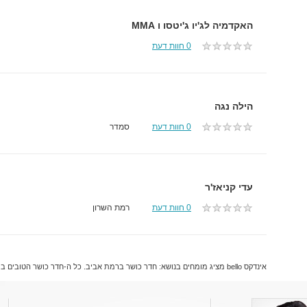
האקדמיה לג'יו ג'יטסו ו MMA
0 חוות דעת
הילה נגה
0 חוות דעת
סמדר
עדי קניאז'ר
0 חוות דעת
רמת השרון
אינדקס bello מציג מומחים בנושא: חדר כושר ברמת אביב. כל ה-חדר כושר הטובים ביותר והמקצועיים ביותר ברמת אביב.