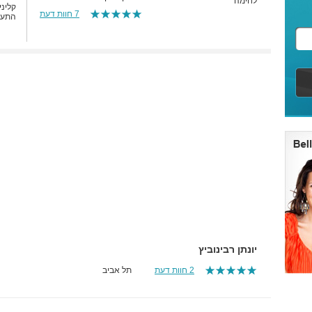
לחימה
קליני
7 חוות דעת
התעמל
יונתן רבינוביץ
2 חוות דעת
תל אביב