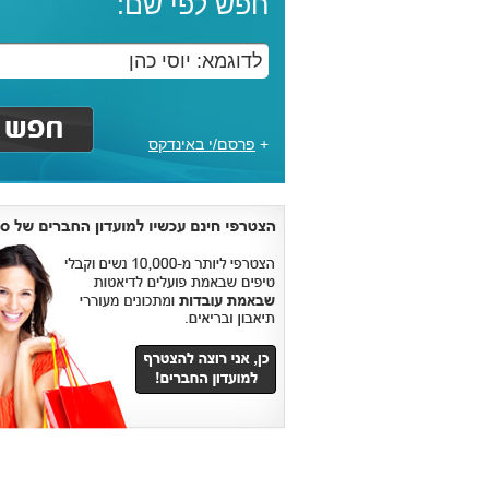
חפש לפי שם:
+
פרסם/י באינדקס