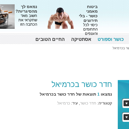
ביטוח
נמאס לך
מאמני
מהסיגריות?
כושר - בלי
חשוב מאד
שתקראי את
תירוצים
הכתבה הזו
כיסוי לכל
התחומים
והענפים
כושר וספורט
אסתטיקה
החיים הטובים
שר בכרמיאל
חדר כושר בכרמיאל
נמצאו
1
תוצאות של חדר כושר בכרמיאל
קטגוריה:
חדר כושר
, עיר:
כרמיאל