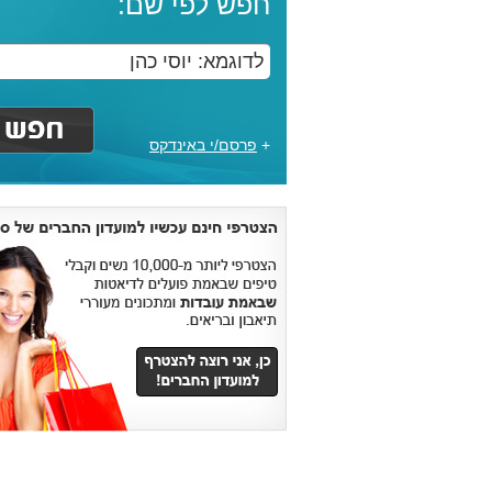
חפש לפי שם:
+
פרסם/י באינדקס