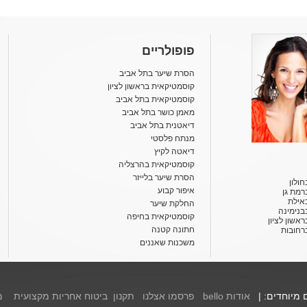
פופולריים
הסרת שיער בתל אביב
קוסמטיקאית בראשון לציון
קוסמטיקאית בתל אביב
מאמן כושר בתל אביב
דיאטנית בתל אביב
מנתח פלסטי
דיאטה לקיץ
קוסמטיקאית בהרצליה
הסרת שיער בלייזר
ולון
איפור קבוע
רמת גן
אילת
החלקת שיער
בנימינה
קוסמטיקאית בחיפה
אשון לציון
חתונה קטנה
רחובות
משכנות שאננים
ם מיוחדים: |
אודות bello
פרסמו אצלנו
תקנון
ביטוח אחריות מקצועית
מ