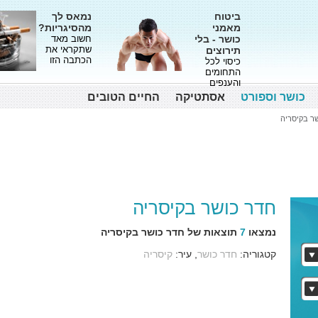
ביטוח
נמאס לך
מאמני
מהסיגריות?
כושר - בלי
חשוב מאד
שתקראי את
תירוצים
הכתבה הזו
כיסוי לכל
התחומים
והענפים
כושר וספורט
אסתטיקה
החיים הטובים
ר בקיסריה
חדר כושר בקיסריה
נמצאו
7
תוצאות של חדר כושר בקיסריה
קטגוריה:
חדר כושר
, עיר:
קיסריה