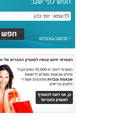
חפש לפי שם:
+
פרסם/י באינדקס