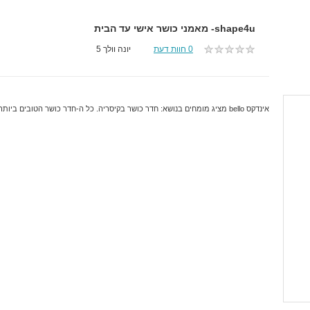
shape4u- מאמני כושר אישי עד הבית
0 חוות דעת
יונה וולך 5
אינדקס bello מציג מומחים בנושא: חדר כושר בקיסריה. כל ה-חדר כושר הטובים ביותר והמקצועיים ביותר בקיסריה.