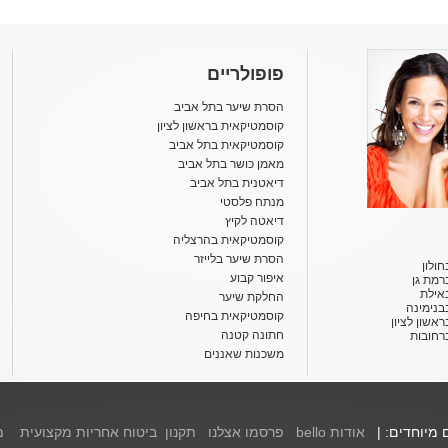
פופולריים
הסרת שיער בתל אביב
קוסמטיקאית בראשון לציון
קוסמטיקאית בתל אביב
מאמן כושר בתל אביב
דיאטנית בתל אביב
מנתח פלסטי
דיאטה לקיץ
קוסמטיקאית בהרצליה
הסרת שיער בלייזר
ולון
איפור קבוע
רמת גן
אילת
החלקת שיער
בנימינה
קוסמטיקאית בחיפה
אשון לציון
חתונה קטנה
רחובות
משכנות שאננים
ם מיוחדים: |
אודות bello
פרסמו אצלנו
תקנון
ביטוח אחריות מקצועית
מ