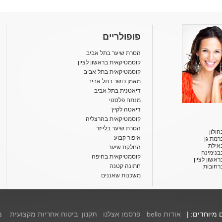
פופולריים
הסרת שיער בתל אביב
קוסמטיקאית בראשון לציון
קוסמטיקאית בתל אביב
מאמן כושר בתל אביב
דיאטנית בתל אביב
מנתח פלסטי
דיאטה לקיץ
קוסמטיקאית בהרצליה
הסרת שיער בלייזר
ולון
איפור קבוע
רמת גן
אילת
החלקת שיער
בנימינה
קוסמטיקאית בחיפה
אשון לציון
חתונה קטנה
רחובות
משכנות שאננים
ם מיוחדים: |
אודות bello
פרסמו אצלנו
תקנון
ביטוח אחריות מקצועית
מ