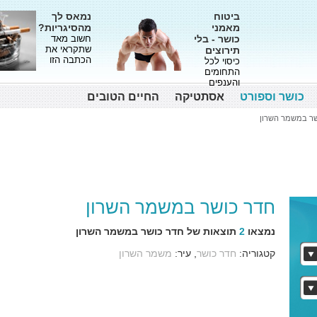
ביטוח
נמאס לך
מאמני
מהסיגריות?
כושר - בלי
חשוב מאד
שתקראי את
תירוצים
הכתבה הזו
כיסוי לכל
התחומים
והענפים
כושר וספורט
אסתטיקה
החיים הטובים
שר במשמר השרון
חדר כושר במשמר השרון
נמצאו
2
תוצאות של חדר כושר במשמר השרון
קטגוריה:
חדר כושר
, עיר:
משמר השרון