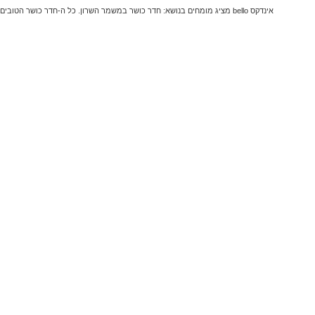
אינדקס bello מציג מומחים בנושא: חדר כושר במשמר השרון. כל ה-חדר כושר הטובים ביותר והמקצועיים ביותר במשמר השרון.