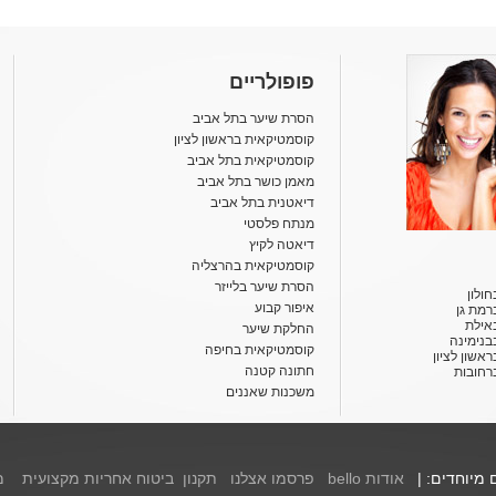
פופולריים
הסרת שיער בתל אביב
קוסמטיקאית בראשון לציון
קוסמטיקאית בתל אביב
מאמן כושר בתל אביב
דיאטנית בתל אביב
מנתח פלסטי
דיאטה לקיץ
קוסמטיקאית בהרצליה
הסרת שיער בלייזר
ולון
איפור קבוע
רמת גן
אילת
החלקת שיער
בנימינה
קוסמטיקאית בחיפה
אשון לציון
חתונה קטנה
רחובות
משכנות שאננים
ם מיוחדים: |
אודות bello
פרסמו אצלנו
תקנון
ביטוח אחריות מקצועית
מ