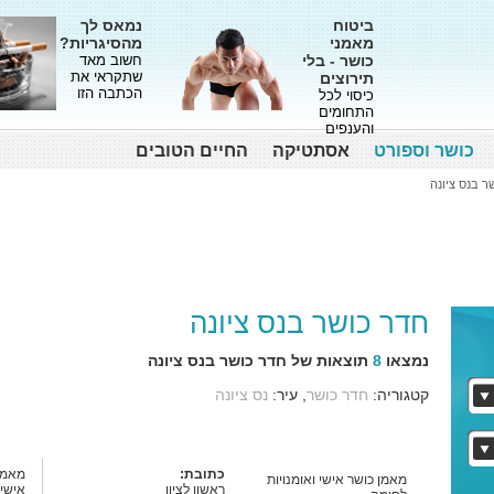
ביטוח
נמאס לך
מאמני
מהסיגריות?
כושר - בלי
חשוב מאד
שתקראי את
תירוצים
הכתבה הזו
כיסוי לכל
התחומים
והענפים
כושר וספורט
אסתטיקה
החיים הטובים
ר בנס ציונה
חדר כושר בנס ציונה
נמצאו
8
תוצאות של חדר כושר בנס ציונה
קטגוריה:
חדר כושר
, עיר:
נס ציונה
כתובת:
מאמן 
מאמן כושר אישי ואומנויות
ראשון לציון
אישי,