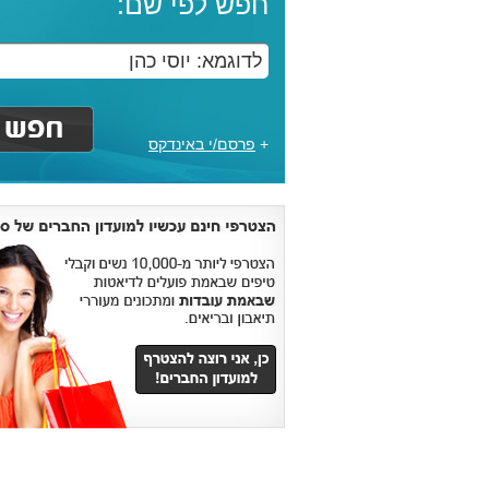
חפש לפי שם:
+
פרסם/י באינדקס