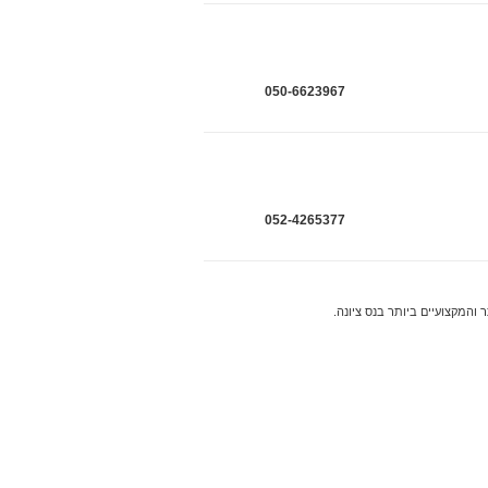
050-6623967
052-4265377