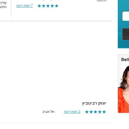
לחימה
קליני
7 חוות דעת
התעמל
יונתן רבינוביץ
2 חוות דעת
תל אביב