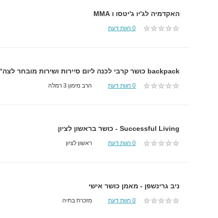
האקדמיה לג'יו ג'יטסו ו MMA
0 חוות דעת
backpack כושר קרבי לכנה ליום סיירות ושירות מובחר לצה"ל - למתגייסים וללוחמים
0 חוות דעת
הרב מימון 3 רמלה
Successful Living - כושר בראשון לציון
0 חוות דעת
ראשון לציון
ניב גרינשפן - מאמן כושר אישי
0 חוות דעת
מזכרת בתיה