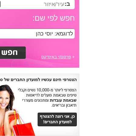
ב:
עיר/איזור
חפש לפי שם:
+
פרסם/י באינדקס