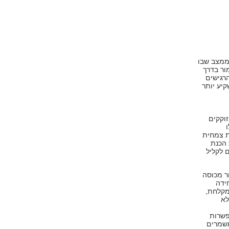
 ממצב שבו
, קשה לשמור בדרך
רגישים
קיע יותר
זוקקים
ת צמחית
 הכנת
 לקליל
 מכוסה
ידה
מקלחת,
לא
פשרות
משמרים