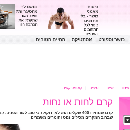
ביטוח
נמאס לך
מאמני
מהסיגריות?
כושר - בלי
חשוב מאד
שתקראי את
תירוצים
הכתבה הזו
כיסוי לכל
התחומים
והענפים
כושר וספורט
אסתטיקה
החיים הטובים
איפור
שיער
טיפים
קוסמטיקאית
קרם לחות או נחות
קרם שמחירו 400 שקלים הוא לאו דוקא הכי טוב לעור הפ
שברוב המקרים מכילים נפט וחומרים משמרים