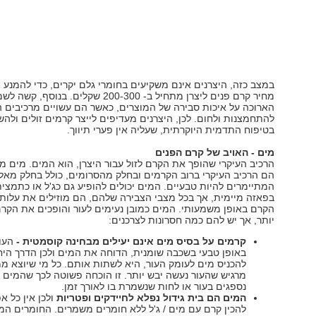
במצב כזה, היצרנים אינם משקיעים בחומרי גלם יקרים, כדי להמנע
מחיר קרם פנים ליצרן מתחיל ב- 200-300 שקלים. בנוסף
הארוכה על איכות סבירה של המוצרים, כאשר הם עשויים מרכיבים ה
להתחמצנות ולחום. לכן, היצרנים מעדיפים לייצר קרמים זולים ולהש
בטיפוח התדמית היוקרתית, שעליה אין פערי תיווך.
מים - האויב של קרם הפנים
הרכיב העיקרי שהופך את הקרם לזול עבור היצרן, הוא המים. מים מ
הם הרכיב העיקרי ברוב הקרמים ובחלק מהסרומים, כולל בחלק מאלו
המתיימרים להיות טבעיים. המים יכולים להופיע גם כג'ל או כתמצי
בפאזה מיימית, אך בכל מצבי הצבירה שלהם, הם מוזילים את עלות
הקרם באופן משמעותי. המים כמובן נעימים לעור והופכים את הקרם
יותר, אך יש להם כמה חסרונות לצרכנים:
קרמים על בסיס מים אינם יעילים מבחינה קוסמטית -
העור
באופן טבעי בשכבה שומנית, הדוחה את המים ולכן הדרך היח
להכניס מים לעומק העור, היא לשתות אותם. כל מי שיוצא מ
מרגיש שהעור נעשה יבש יותר. זו הוכחה פשוטה לכך שהמים 
נספגים בעור או לחות שנשמרת בו לאורך זמן.
המים הם בית גידול נפלא לחיידקים ופטריות
ולכן אין כל א
להכין קרם עם מים / ג'ל ללא חומרים משמרים. החומרים ה