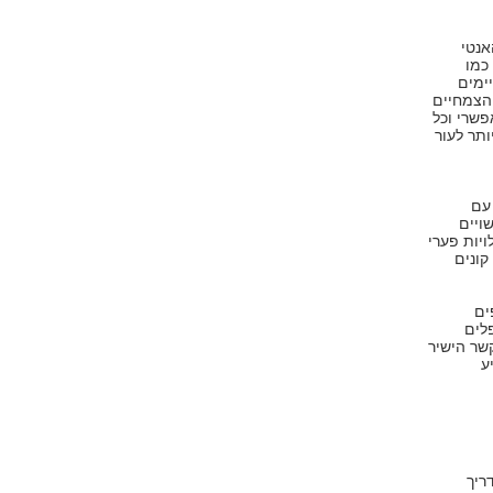
אנטי
כמו
ימים
הצמחיים
פשרי וכל
תר לעור
 עם
ויים
יות פערי
קונים
ים
לים
שר הישיר
ע
ריך