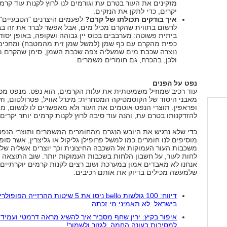
מזקינים את העור בטרם עת וגורמים לנו לרוץ לקנות עוד קרמי
יקרים, כדי לתקן את הנזקים.
איך בודקים תכולתו של קרם?
לפעמים היצרנים "הטבעיים" 
לרשום בתווית שהקרם מכיל מים, אבל אפשר לברר את זה ב
ביתית פשוטה: מערבבים בכוס יין גבוהה ושקופה, באופן יסוד
כפית מהקרם עם כף שמן (למשל שמן זית מהמטבח) ומחכים
נוצרה שכבת מים שמעליה צפה שכבת השמן, סימן שהקרם מ
ולכן, בהכרח, גם חומרים משמרים.
נפט על הפנים
עוד רכיב שמוזיל משמעותית את עלות הקרמים, הוא נפט. מנפט מכ
מאבני היסוד של הקוסמטיקה המסחרית: מינרל אוויל, פטרולטום, וזל
ופראפין. תוצרי הנפט אוטמים את העור ולא מאפשרים לו לנשום, מ
להזדקנותו בטרם עת, והנה עוד סיבה לרוץ לקנות קרמים יותר יקרים.
כדי שלא נרגיש את היובש הנגרם מהחומרים המשמרים ותוצרי הנפט
מוסיפים לנו חומרים כמו למשל פרופילן גליקול או גליצרין, אשר סו
משכבות העור העמוקות אל השכבה החיצונית וכך יוצרים אשליה של
לחות לעור, על חשבון הלחות בשכבות העמוקות יותר. שוב התוצאה ה
אנחנו לא מאבדים אמון במערכת ושוב רצים לקנות קרמים יוקרתיים,
שלמעשה מכילים בדיוק את אותם רכיבים.
דיווח: 100 גולשות bello ניסו את 5 שיטות ההרזייה הפופו
בישראל. לא תאמיני מי זכתה
איפור בקיץ: ירין שחף מסביר איך להשיג מראה דרמטי ועמיד 
למסיבות בעונה החמה. לגזור ולשמור!