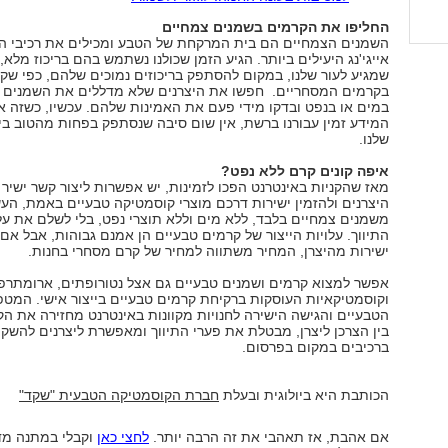
החליפו את הקרמים בשמנים צמחיים
השמנים הצמחיים הם בית המרקחת של הטבע ומכילים את רכיבי ה
אייגי'נג היעילים ביותר. הגיע הזמן שכולנו נשתמש בהם בריכוז מלא, 
שמגיע לעור שלנו, במקום להסתפק בריכוזים נמוכים שלהם, כפי שקי
בקרמים המסחריים. חפשו את היצרנים שלא מדללים את השמנים 
במים או בנפט ובדקו מידי פעם את האמינות שלהם. עכשיו, כשזה א
המידע זמין עבורנו ברשת, אין שום סיבה שנסתפק בפחות מהטוב ביו
שלנו.
איפה קונים קרם ללא נפט?
מאז שהקניות באינטרנט הפכו לזמינות, יש אפשרות ליצור קשר ישיר
היצרנים ולהזמין ישירות דרכם מוצרי קוסמטיקה טבעיים באמת, העש
משמנים צמחיים בלבד, ללא מים וללא תוצרי נפט, בלי לשלם את עלו
התיווך. עלויות הייצור של קרמים טבעיים הן אמנם גבוהות, אבל אם 
ישירות מהיצרן, המחיר משתווה למחיר של קרם מסחרי בחנות.
אפשר למצוא קרמים ושמנים טבעיים גם אצל נטורופתים, ארומתרפ
וקוסמטיקאיות העוסקות ברקיחת קרמים טבעיים בייצור אישי. המטפ
הטבעיים והגישה הישירה לחנויות מקוונות באינטרנט מחזירה את הק
בין הצרכן ליצרן, מבטלת את פערי התיווך ומאפשרת ליצרנים להשקי
ברכיבים במקום בפרסום.
הכותבת היא ביולוגית ובעלת
חברת הקוסמטיקה הטבעית "שקד"
אם אהבת, אז תאהבי את זה הרבה יותר.
לחצי כאן
וקבלי במתנה מד