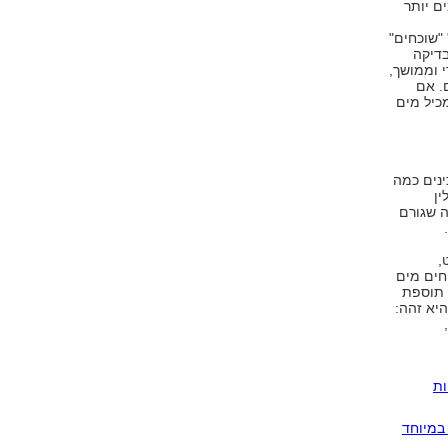
ם יותר
"שוכחים"
בדיקה
י וממושך,
. אם
כיל מים
ינים כמה
ין
ה שגורם
,
פחים מים
 תוספת
יא זהה:
לריות
במיוחד