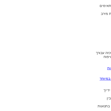
אימים
ת מירב
יכזה עבורך
יפוח
לריות
במיוחד
דייך
ין
 בתנועות