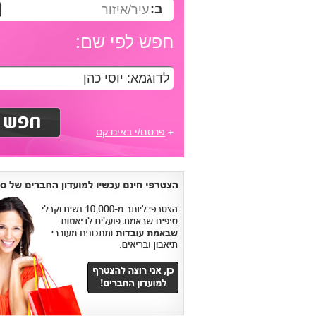
ב:
עיר/איזור
חפש לפי שם:
+
פרסם/י באינדקס