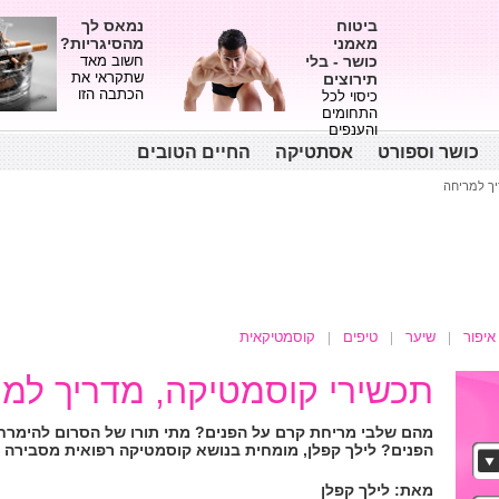
ביטוח
נמאס לך
מאמני
מהסיגריות?
כושר - בלי
חשוב מאד
שתקראי את
תירוצים
הכתבה הזו
כיסוי לכל
התחומים
והענפים
כושר וספורט
אסתטיקה
החיים הטובים
יך למריחה
איפור
שיער
טיפים
קוסמטיקאית
תכשירי קוסמטיקה, מדריך למ
מהם שלבי מריחת קרם על הפנים? מתי תורו של הסרום להימרח
הפנים? לילך קפלן, מומחית בנושא קוסמטיקה רפואית מסבירה
מאת: לילך קפלן