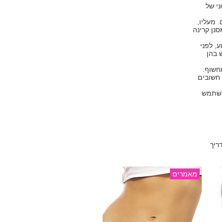
ני של
 מעליו,
נן קרינה
, לפני
וש בהן
חשוף.
 חשובים
ף להשתמש
ריך
מאמרים