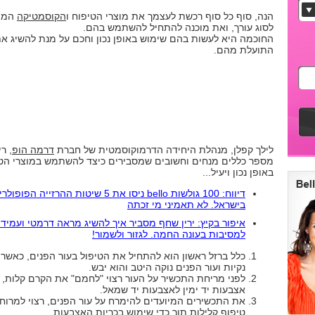
הנה, סוף כל סוף רכשת לעצמך את מוצרי הטיפוח ו
הקוסמטיקה
המת
לסוג עורך, ואת מוכנה להתחיל להשתמש בהם.
החוכמה היא לעשות בהם שימוש באופן נכון וחכם על מנת להשיג א
התועלת מהם.
לילך קפלן, מנהלת היחידה הדרמוקוסמטית של חברת
דרמה הופ
, ר
מספר כללים מנחים וחשובים שמסבירים כיצד להשתמש במוצרי הט
באופן נכון ויעיל...
דיווח: 100 גולשות bello ניסו את 5 שיטות ההרזייה הפופו
בישראל. לא תאמיני מי זכתה
איפור בקיץ: ירין שחף מסביר איך להשיג מראה דרמטי ועמיד 
למסיבות בעונה החמה. לגזור ולשמור!
כלל ברזל ראשון הוא להתחיל את הטיפול בעור הפנים, כאשר י
נקיות ועור הפנים נוקה היטב והוא יבש.
לפני מריחת התכשיר על העור רצוי "לחמם" את הקרם קלות, ב
אצבעות יד ימין לאצבעות יד שמאל.
את התכשירים המיועדים להימרח על עור הפנים, רצוי למרוח
טיפוף קלילות תוך כדי שימוש בכריות האצבעות.