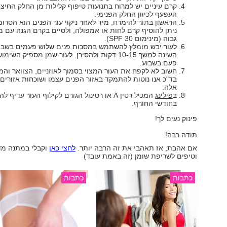
קרם עיניים יש למרוח בתנועות טיפוף קלילות מן החלק החיצו
העפעף לכיוון החלק הפנימי.
הראשון בתור להימרח, מיד לאחר ניקוי עור הפנים הוא הסרום.
ניתן להוסיף קרם לחות או אמפולה, ולסיים בקרם הגנה עם מס
גבוה (מינימום SPF 30).
לעור יבש מומלץ להשתמש במסכות פנים שלוש פעמים בשבוע
השינה למשך 10-15 דקות ולהסירן. לעור שמן מספיק השימ
פעם בשבוע.
חשוב לא לקפח את העור המצוי בסמוך לאוזניים, הצוואר והמ
בד"כ אנו נוטות להתמקד באזור הפנים עצמו ושוכחות אזורים
אלה.
ב
פילינג
המכיל רטין A או רטינול הגורם לקילוף העור עדי
בחודשי החורף.
פינוק נעים לך!
תודה רבה!
אם אהבת, אז תאהבי את זה הרבה יותר.
לחצי כאן
וקבלי במתנה מד
וטיפים לשריפת שומן (זה באמת עובד)
כתבות
כתבות