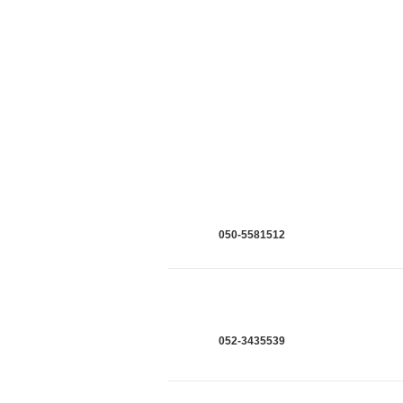
050-5581512
052-3435539