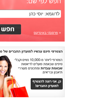
חפש לפי שם:
+
פרסם/י באינדקס