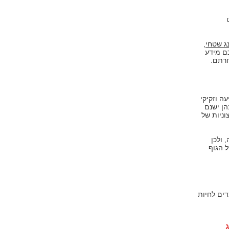
נג שטחי
,
ם מידע
חרתם.
ה וזקיקי
ן ישנם
ניות של
 ולכן
ל הגוף
דים לחיות