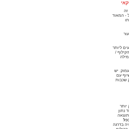
קאי
זה
 - המאוד
תו
ור
ים ליותר
קילוף /
מילה
עמוק. יש
יוף עם
ק שכבות
יותר
 נתון
התוצאה
כל
ויה בדרגה