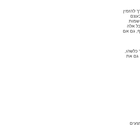
ך להזמין
בעצם
 שמות
כל אלה
ף, גם אם
כלשהו,
 גם את
צעים