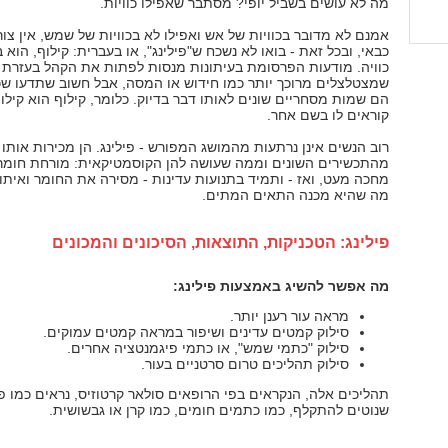
מה לא עושים בשביל יופי? מסתבר שאפילו כוויות.
אמנם לא מדובר בכוויות של אש ואפילו לא בכוויות של שמש, אין צור
כבאי, ובכל זאת - בואו לא נשכח ש"פילינג", או בעברית: קילוף, הוא 
כוויה. מודעות הפרסומת בעיתונות מנסות לפתות את הקהל בעזרת
שמצטלצלים מרוכך יותר כמו חידוש או המסה, אבל חשוב שתדעו ש
הם שמות מסחריים שונים לאותו דבר בדיוק. כלומר, קילוף הוא קילו
קוראים לו בשם אחר.
רוב הנשים אינן נרתעות מהמושג המפורש - פילינג. הן מכירות אותו
מהתכשירים השונים וממה שעושה להן הקוסמטיקאית: מורחת חומר 
מחכה מעט, ואז - ותמיד בתנועות עדינות - מסירה את החומר ואיתו
מה שהיא מכנה התאים המתים.
פילינג: הטכניקות, התוצאות, הסיכונים והמכונים
מה אפשר להשיג באמצעות פילינג:
מראה עור רענן יותר.
סילוק קמטים עדינים ושיפור במראה קמטים עמוקים.
סילוק "כתמי שמש", או כתמי פיגמנטציה אחרים.
סילוק תהליכים טרום סרטניים בעור.
תהליכים אלה, הנקראים בפי הרופאים סולאר קרטוזיס, נראים כמו פ
שנוטים להתקלף, כמו כתמים חומים, כמו קרן או גבשושית.