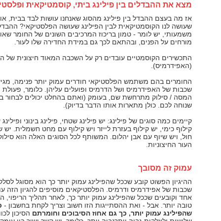
מצא את ההבדלים בין פילינג ביתי, קוסמטיקאית ו
פלסטי
אז מה בעצם ההבדל בין פילינג מהסוג שאנחנו עושות לבד בבית, או 
שעושה לנו הקוסמטיקאית לבין הפילינג שעושה הפלסטיקאי? ההבדל
משמעותי, יש לומר - טמון בריכוז המרכיבים השונים של החומר שאו
מורחים על הפנים, ובהתאם לכך גם במידת החדירה שלו לעור.
התכשירים הקוסמטיים עובדים רק על השכבה המאוד חיצונית של הע
(האפידרמיס).
החומרים בהם משתמש הפלסטיקאי חודרים עמוק יותר פנימה, מגיע
שכבות של האפידרמיס ושל הדרמיס ופועלים עליהן. כלומר, פעולת ה
המסה / סילוק מתרחשת שם, בעומק (ואתם בהחלט יכולים לבחור ב
שנוחה לכם. כולן מתארות אותו הדבר בדיוק).
קיימים כמה סוגים של פילינג: יש פילינג שטחי, פילינג בינוני ופילינג 
קילוף כימי, יש קילוף בעזרת לייזר ויש קילוף עם מחט חשמלית. יש ש
חול, ויש שיוף עם אבן יהלום. המשותף לכל הסוגים האלה הוא סילו
העור החיצוניות.
עמוק זה מסובך
ההיגיון הפשוט קובע שככל שהפילינג עמוק יותר כך הוא מסוגל לסלק 
שכבות של אפידרמיס ודרמיס. הפלסטיקאים מוסיפים להגיון הזה עוד
אחד וקובעים שככל שהפילינג עמוק יותר כך, לאחר תהליך הריפוי, 
טובה יותר. אבל - ואת ההסתייגות הזו חשוב וצריך לקחת בחשבון -
כ
שהפילינג עמוק יותר, כך גם אחוז הסיבוכים וחומרתם
הסיכון לכו