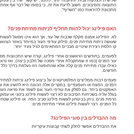
שלישית ולצלקות גבוה יותרגבוה יותר. כלומר, יש קשר ישיר בין עומק 
התוצאה והסיבוכים. חשוב לדעת את זה, כי בסופו של דבר אף אחת 
מתכוונת להיראות כמו "השרוף".
האם פילינג יכול להוות תחליף לניתוח מתיחת פנים?
לא. הפילינג אמנם מקלף שכבות של עור, אך הוא אינו מסוגל לעשו
שעושה ניתוח מתיחת פנים: סילוק עודפי העור במיוחד באזור הצוואר
קו הלסת ויצירת שינויים מבניים המתאימים לגיל צעיר יותר.
לפעמים, בחודשים הראשונים אחרי פילינג, קורה שיש התכווצות מס
עור הפנים (כמו זו שמתקבלת אחרי מסכה של חלבון ביצה), ואז נרא
חודשים.
פעמים רבות ממליצים הפלסטיקאים על ביצוע פילינג וניתוח למתיח
הפנים, המצח או העפעפיים. במקרים אלה הכוונה היא להשיג את שנ
האפקטים ביחד: גם לסלק את עודפי העור וגם לשפר את מראה העו
בגלל עליה בשכיחות הסיבוכים לא רצוי לעשות פילינג בינוני או עמוק
הרמת פנים. ניתן בביטחון לעשות פילינג סביב הפה. או פילינג שטחי
כל הפנים. רצוי לעשות פילינג אחרי מתיחת פנים.
מה ההבדלים בין סוגי הפילינג?
את ההבדלים אפשר לחלק לשתי קבוצות עיקריות: