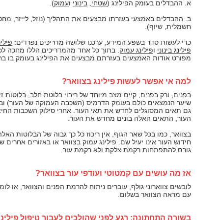
א. ההבדלים בעומק הפילינג (
שטחי
,
בינוני
ו
עמוק
).
ב. ההבדלים באמצעי בעזרתו מבצעים את התהליך (נוזל, לייזר, מחט
חשמלית, שיוף).
כדי לעשות סדר בשפע המידע, ערכנו שלושה מדריכים נפרדים:
פילי
פילינג בינוני
ו
פילינג עמוק
. בתוך כל אחד מהמדריכים הללו מחכה לכ
מפורט אודות האמצעים בעזרתם מבצעים את הפילינג בעומק בו ב
למה אי אפשר לעשות פילינג בצוואר?
בפנים, ורק בפנים, קיים מצב מיוחד של ריבוי בלוטת חלב, בלוטות זיע
שיער הנמצאים כולם בעומק הדרמיס (השכבה העמוקה של העור) ובה
גם תאים המסוגלים לחדש את תאי העור. אחרי סילוק השכבות החיצו
העור, התאים האלה בונים מחדש את העור.
בצוואר, כמו בכל שאר הגוף, אין ריכוז כל כך גבוה של הבלוטות האלה,
חידוש העור אינו יעיל שם. פילינג עמוק בצוואר או באזורים אחרים ש
גורם להתפתחות רקמת צלקת ולא רקמת עור.
אז מה עושים עם קמטוטי ועודפי עור בצוואר?
לובשים צווארוני גולף, עוברים ניתוח להרמת הפנים והצוואר, או לומ
עם מראה הצוואר בשלום.
בשורה התחתונה: רגע לפני שהולכים לעבור טיפול פילינג