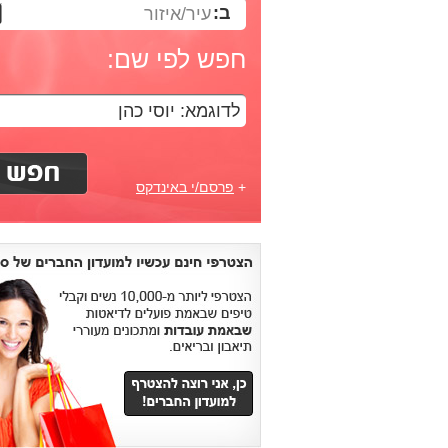
ב:
עיר/איזור
חפש לפי שם:
+
פרסם/י באינדקס