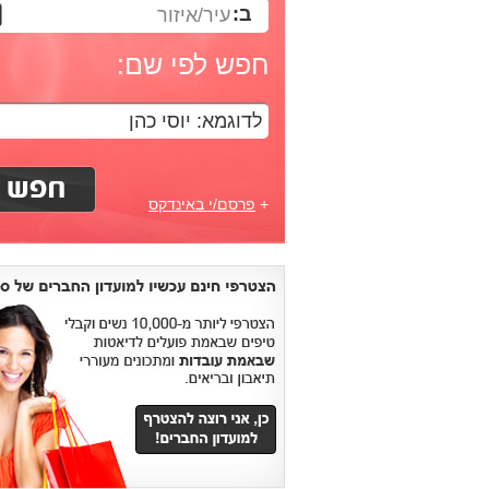
ב:
עיר/איזור
חפש לפי שם:
+
פרסם/י באינדקס