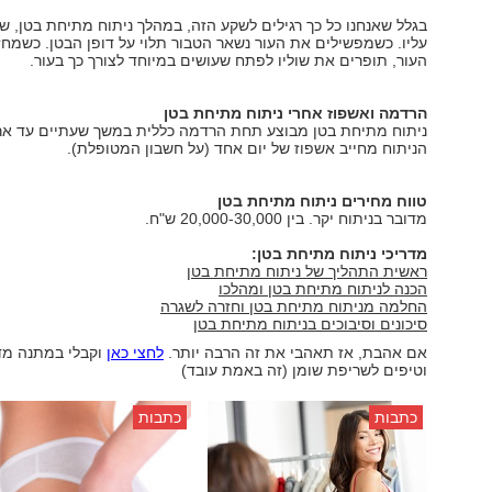
בגלל שאנחנו כל כך רגילים לשקע הזה, במהלך ניתוח מתיחת בטן, ש
עליו. כשמפשילים את העור נשאר הטבור תלוי על דופן הבטן. כשמחז
העור, תופרים את שוליו לפתח שעושים במיוחד לצורך כך בעור.
הרדמה ואשפוז אחרי ניתוח מתיחת בטן
ניתוח מתיחת בטן מבוצע תחת הרדמה כללית במשך שעתיים עד אר
הניתוח מחייב אשפוז של יום אחד (על חשבון המטופלת).
טווח מחירים ניתוח מתיחת בטן
מדובר בניתוח יקר. בין 20,000-30,000 ש"ח.
מדריכי ניתוח מתיחת בטן:
ראשית התהליך של ניתוח מתיחת בטן
הכנה לניתוח מתיחת בטן ומהלכו
החלמה מניתוח מתיחת בטן וחזרה לשגרה
סיכונים וסיבוכים בניתוח מתיחת בטן
אם אהבת, אז תאהבי את זה הרבה יותר.
לחצי כאן
וקבלי במתנה מד
וטיפים לשריפת שומן (זה באמת עובד)
כתבות
כתבות