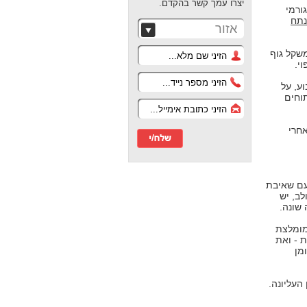
יצרו עמך קשר בהקדם.
ורמי
תח
אזור
משקל גוף
י.
ע, על
תוחים
אחרי
עם שאיבת
לב, יש
שונה.
מומלצת
 - ואת
מן