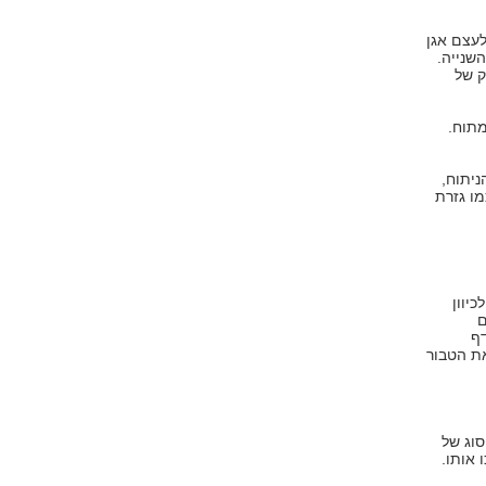
עצם אגן
שנייה.
ק של
מתוח.
ניתוח,
ו גזרת
יוון
ם
דף
את הטבור
סוג של
 אותו.