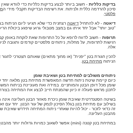
בדיקות כלליות
- חשוב ביותר לבצע בדיקות כלליות כדי לוודא שאין ג
סיכון להרדמה כללית ולניתוח. את רשימת הבדיקות תקבלי מידי ה
מנ
פלסטי
.
דיאטה
- לא להתחיל
דיאטה
רצחנית כדי שלא תגיעי ליום הניתוח ב
"טוב יותר" אבל יחד איתו גם במצב מטבולי גרוע שיפגע ביכולת הריפו
תרופות
- חשוב לדווח לרופא על כל התרופות שאת לוקחת באופן קבו
רגישות לתרופות, על מחלות, ניתוחים פלסטיים קודמים ותגובה לני
אלה.
להכין חגורת בטן "יפנית" (או מחוך מתאים) שאותם תצטרכי לחגור 
הניתוח
מתיחת בטן
.
ניתוחים משולבים למתיחת בטן ושאיבת שומן
כיום קיימת שיטת ניתוח חדשה המאפשרת מתיחת בטן מלאה יחד 
שומן מכל דופן הבטן והמותניים. במידה ואת מעוניינת בניתוח המשו
לתכנן מראש פעולה זו כיוון שהמנתח חייב לבצע את המתיחה בצורה 
בשיטה הסטנדרטית שאיבת שומן ניכרת מאזור הבטן העליונה אינה 
בשילוב עם מתיחת בטן בגלל הסיכון לנמק של עור הבטן. יחד עם זאת
זה כדאי לזכור - יכול להיות שאחרי ניתוח המתיחה תידרש שאיבת שו
מהבטן העליונה.
במתיחת בטן קטנה (mini) אפשר לשאוב כמויות גדולות יותר מהבטן העליונה.