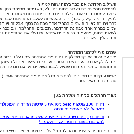
השילוב הקדוש: אם כבר ניתוח שווה למתוח
לפעמים תהיי חייבת לעבור ניתוח בטן. לא, לא ניתוח מתיחת בטן, א
שנועד למטרות בריאות והצלת חיים כמו כריתת רחם ושחלות, או נית
לתיקון הרניה (קילה, שבר). זוהי האפשרות לשלב. ההזדמנות שבה את
להרוויח. זה לא יהיה שניים במחיר אחד מבחינת כסף, אבל זה ועוד א
שניים במחיר אחד מבחינת ההרדמה, הכאבים וההחלמה. אם כבר א
לעשות ניתוח, מטעמים בריאותיים גרידא, אז נצלי את ההזדמנות ג
את ההליך האסתטי.
שמים סוף לסימני המתיחה
יחד עם העור העודף מסולקים גם סימני המתיחה שהיו עליו. ברוב ה
ניתן לסלק את כל העור מאזור הטבור ועד לקו השיער ואת כל השומן
התחתונה. סימני המתיחה שמעל לטבור נשארים, אך גם הם פחות ב
כשיש עודף עור גדול, ניתן להסיר אותו (ואת סימני המתיחה שעליו) 
סנטימטרים מעל הטבור.
אזורי החתכים בניתוח מתיחת בטן
דיווח: 100 גולשות bello ניסו את 5 שיטות ההרזייה הפופו
בישראל. לא תאמיני מי זכתה
איפור בקיץ: ירין שחף מסביר איך להשיג מראה דרמטי ועמיד 
למסיבות בעונה החמה. לגזור ולשמור!
איך המנתח יודע איפה וכמה לחתוך? על ידי סימון מראש, כשאת בע