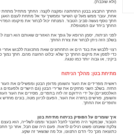
(ולא שוכבת).
החתך התבצע בבטן התחתונה ומקצה לקצה: החתך מתחיל מתחת ל
אחת, עובר ממש מעל קו השיער וממשיך עד אל מתחת לעצם האגן ה
חתך נוסף נעשה סביב הטבור. המנתח יכול לבחור את מיקומו המדוי
החתך ביחד עם המטופלת.
לפני הניתוח, יסמן הרופא על גופך את האזורים שאותם הוא רוצה ל
בשלב הזה ניתן לבחור את צורת החתך.
רצוי ללבוש את בגד הים או התחתונים שאת מתכוונת ללבוש אחרי ה
כדי לסמן את מיקום החתך כך שלא יבלוט החוצה מהם. חתך נמוך כמ
ביקיני, או גבוה יותר כמו טנגה.
מתיחת בטן: מהלך הניתוח
ראשית מפרידים את העור והשומן מדופן הבטן ומפשילים את העור לכ
החזה. בשלב השני מחזקים את שרירי הבטן (גם הישרים ולפעמים ג
האלכסוניים) על ידי הידוקם זה לזה בתפרים, מסירים את העור העו
והשומן, פורשים בחזרה את העור, הפעם לכיוון מטה, בונים מחדש 
ותופרים את החתך.
איך שומרים על הפופיק בניתוח מתיחת בטן
הטבור, שבמקור היה מחובר לחבל הטבור וממנו לשלייה, הוא בעצם 
צלקת שאנחנו פשוט רגילים לראות. פעם היה שם חבל, אחר כך חתכו
כתוצאה מכך כלי הדם התנוונו, וכל מה שנשאר זה שקע.