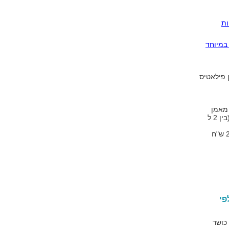
לריות
במיוחד
ן פילאטיס
 מאמן
פרטי יעלה יותר מאימון קבוצתי שבו מתאמנים ביחד מספר אנשים (בין 2 ל
מחיר שיעור יכול לנוע החל מ 35 ש"ח לשיעור קבוצתי ועד למחיר 250 ש"ח
ס לפי
 כושר