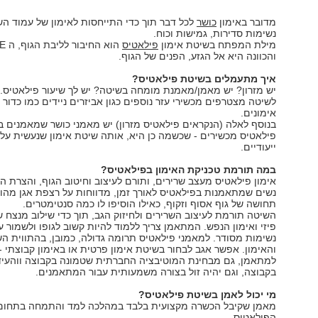
מדובר באימון
כושר
לכל דבר תוך כדי התייחסות לאימון של עמוד ה
נשימות סדירות, גמישות וכוח.
מילת המפתח בשיטת אימון
פילאטיס
הוא הח
והכוונה היא אל הגזע, הפנים של הגוף.
איך מתעמלים בשיטת פילאטיס?
יש מזרון? יש מאמן/מאמנת מומחה בשיטה? יש לך שיעור פילאטיס.
לשיטה מצטרפים מכשירי עזר נוספים כגון אביזרים ניידים כמו כדור ו
אימונים.
בנוסף לאלה (הנקראים פילאטיס מזרון) יש מאמני כושר שמאמנים 
פילאטיס מכשירים - שכשמה כן היא, אותה שיטת אימון שנעשית על
ייעודיים.
במה תורמת טכניקת האימון בפילאטיס?
אימון פילאטיס מעצב שרירים, ותורם לעיצוב וחיטוב הגוף, והצרת ה
נשים שמתאמנות בפילאטיס לאורך זמן, מדווחות על רצפת אגן מהו
תחושה של גוף אסוף וזקוף, כאילו הוסיפו לו כמה סנטימטרים.
השיטה תורמת לעיצוב השרירים ולחיזוק הגב, תוך כדי שילוב מנצח ש
פיזי ואימון הנפש. המתאמן צריך ללמוד להיות קשוב לגופו ולשמור ע
נשימות מסודר. למאמני פילאטיס תרומה גדולה, כמובן, בהתווית ה
והאימון. אפשר אגב לבחור בשיטת אימון פרטית או באימון קבוצתי 
למתאמן, גם מבחינת המוטיבציה החברתית שטמונה בקבוצה ווהעיד
בקבוצה, וגם יהיה זול בצורה משמעותית עבור המתאמנים.
מי יכול לאמן בשיטת פילאטיס?
מאמן שקיבל הכשרה מקצועית בלבד במהלכה למד והתמחה בתחום 
הפילאטיס.