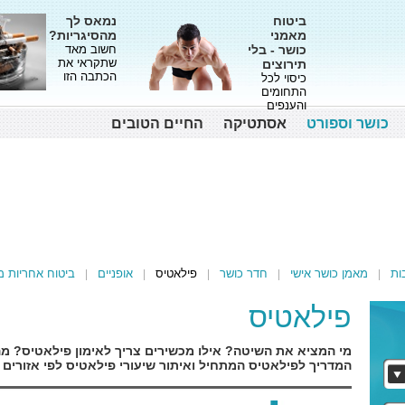
ביטוח
נמאס לך
מאמני
מהסיגריות?
כושר - בלי
חשוב מאד
שתקראי את
תירוצים
הכתבה הזו
כיסוי לכל
התחומים
והענפים
כושר וספורט
אסתטיקה
החיים הטובים
ות
מאמן כושר אישי
חדר כושר
פילאטיס
אופניים
ביטוח אחריות מ
פילאטיס
מי המציא את השיטה? אילו מכשירים צריך לאימון פילאטיס? מה
המדריך לפילאטיס המתחיל ואיתור שיעורי פילאטיס לפי אזורים 