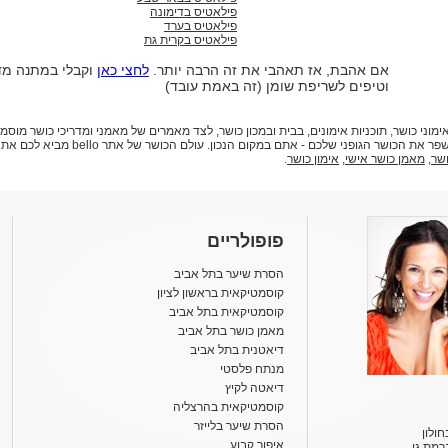
פילאטיס בדימונה
פילאטיס בערד
פילאטיס בקרית גת
אם אהבת, אז תאהבי את זה הרבה יותר.
לחצי כאן
וקבלי במתנה מד
וטיפים לשריפת שומן (זה באמת עובד)
 תמצאו מידע עדכני על אימוני כושר, תוכניות אימונים, בבית ובמכון כושר, לצד מאמרים של מאמני ומדריכי כ
בריא. אם החלטתם להיכנס לכושר, או שאתם ר
שר
,
מאמן כושר אישי
,
אימון כושר
.
פופולריים
הסרת שיער בתל אביב
קוסמטיקאית בראשון לציון
קוסמטיקאית בתל אביב
מאמן כושר בתל אביב
דיאטנית בתל אביב
מנתח פלסטי
דיאטה לקיץ
קוסמטיקאית בהרצליה
הסרת שיער בלייזר
ולון
איפור קבוע
רמת גן