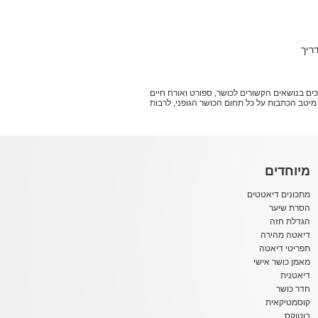
ריך
ושר מוסמכים בנושאים הקשורים לכושר, ספורט ואורח חיים
וצים לשפר את הכושר הגופני שלכם - אתם במקום הנכון. עולם הכושר של אתר bello מביא לכם את מיטב הכתבות על כל תחום הכושר הגופני, לרבות
מיוחדים
מתכונים דיאטטים
הסרת שיער
הגדלת חזה
דיאטה מהירה
תפריטי דיאטה
מאמן כושר אישי
דיאטנית
חדר כושר
קוסמטיקאית
בוטוקס