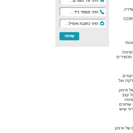
שדרה,
יבור לליבת הגוף, ה CORE
גומי
בשיטת
 מכשירים
יקפים.
דקת ועל
ל אימון
ל קצב
שיטה
- שתורם
וד שיש
של אימון