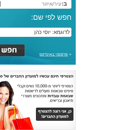
ב:
עיר/איזור
חפש לפי שם:
+
פרסם/י באינדקס