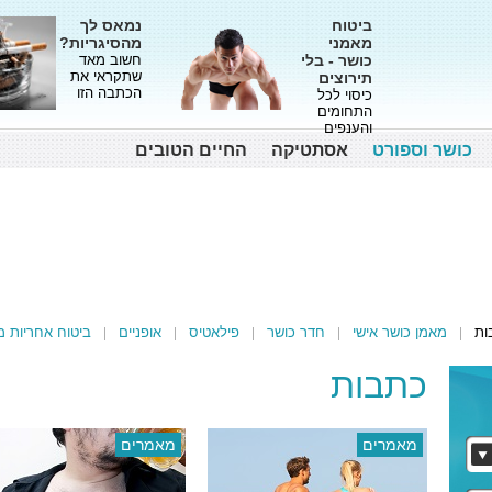
ביטוח
נמאס לך
מאמני
מהסיגריות?
כושר - בלי
חשוב מאד
שתקראי את
תירוצים
הכתבה הזו
כיסוי לכל
התחומים
והענפים
כושר וספורט
אסתטיקה
החיים הטובים
ות
מאמן כושר אישי
חדר כושר
פילאטיס
אופניים
ביטוח אחריות מ
כתבות
מאמרים
מאמרים