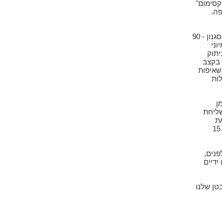
קסימום"
פה.
2. שכבו על הגב כשהידיים לצידי הגוף והברכיים כפופות באויר בסגנון - 90
וני
יתוק
מטה בקצב
פות, 5 לחיצות קלות. הפנו את כפות הידיים מעלה ושאפו 5 שאיפות
 5 לחיצות קלות
ן
שליחת
ת
התנועה. נסו לשמור על אותו קו גובה של פלג הגוף העליון. בצעו 15
פנים,
ידיים
טן שלנו