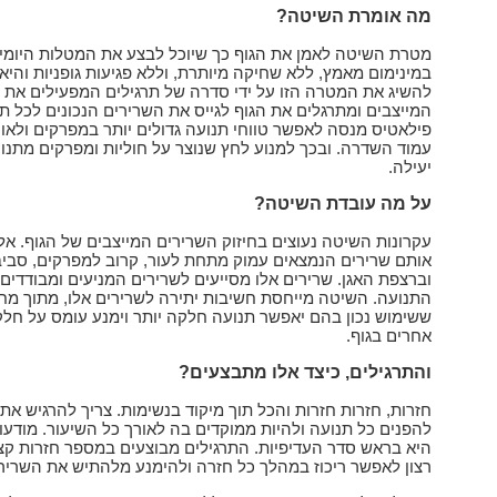
מה אומרת השיטה?
מטרת השיטה לאמן את הגוף כך שיוכל לבצע את המטלות היומיו
במינימום מאמץ, ללא שחיקה מיותרת, וללא פגיעות גופניות והיא
להשיג את המטרה הזו על ידי סדרה של תרגילים המפעילים את 
המייצבים ומתרגלים את הגוף לגייס את השרירים הנכונים לכל תנ
פילאטיס מנסה לאפשר טווחי תנועה גדולים יותר במפרקים ולאור
עמוד השדרה. ובכך למנוע לחץ שנוצר על חוליות ומפרקים מתנו
יעילה.
על מה עובדת השיטה?
עקרונות השיטה נעוצים בחיזוק השרירים המייצבים של הגוף. אל
אותם שרירים הנמצאים עמוק מתחת לעור, קרוב למפרקים, סביב
וברצפת האגן. שרירים אלו מסייעים לשרירים המניעים ומבודדים
התנועה. השיטה מייחסת חשיבות יתירה לשרירים אלו, מתוך מ
ששימוש נכון בהם יאפשר תנועה חלקה יותר וימנע עומס על חלק
אחרים בגוף.
והתרגילים, כיצד אלו מתבצעים?
חזרות, חזרות חזרות והכל תוך מיקוד בנשימות. צריך להרגיש את 
להפנים כל תנועה ולהיות ממוקדים בה לאורך כל השיעור. מודעו
היא בראש סדר העדיפיות. התרגילים מבוצעים במספר חזרות קצ
רצון לאפשר ריכוז במהלך כל חזרה ולהימנע מלהתיש את השריר.