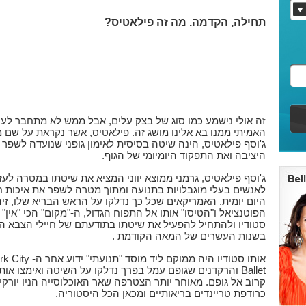
תחילה, הקדמה. מה זה פילאטיס?
זה אולי נישמע כמו סוג של בצק עלים, אבל ממש לא מתחבר לעו
האמיתי ממנו בא אלינו מושג זה.
פילאטיס
, אשר נקראת על שם 
ג'וסף פילאטיס, הינה שיטה בסיסית לאימון גופני שנועדה לשפר 
היציבה ואת התפקוד היומיומי של הגוף.
ג'וסף פילאטיס, גרמני ממוצא יווני המציא את שיטתו במטרה לעז
לאנשים בעלי מוגבלויות בתנועה ומתוך מטרה לשפר את איכות ח
היום יומית. האמריקאים שכל כך נדלקו על הראש הבריא שלו, זיה
הפוטנציאל ו"הטיסו" אותו אל התפוח הגדול, ה-"מקום" הכי "אין"
סטודיו ולהתחיל להפעיל את שיטתו בתודעתם של חיילי הצבא ה
בשנות העשרים של המאה הקודמת .
אותו סטודיו היה ממוקם ליד מוסד
Ballet והרקדנים שגופם עמל בפרך נדלקו על השיטה ואימצו או
קרוב אל גופם. מאוחר יותר הצטרפה שאר האוכלוסייה הניו יורקי
כרודפת טריינדים בריאותיים ומכאן הכל היסטוריה.