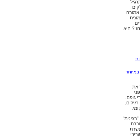
רגיל
קים
אמורה
ונית
ים
זו? היא
לריות
במיוחד
 את
ני
 גופם.
רגילים,
מי.
"רצינית"
וברת
פשרת
רירי