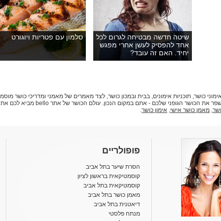
שיטה חדשה מבטיחה לגרום לכל
סלמון עם פטריות ויוגורט
אחד להפסיק לעשן אחרי מפגש
יחיד. האם זה עובד?
 תמצאו מידע עדכני על אימוני כושר, תוכניות אימונים, בבית ובמכון כושר, לצד מאמרים של מאמני ומדריכי כ
בריא. אם החלטתם להיכנס לכושר, או שאתם ר
שר
,
מאמן כושר אישי
,
אימון כושר
.
פופולריים
הסרת שיער בתל אביב
קוסמטיקאית בראשון לציון
קוסמטיקאית בתל אביב
מאמן כושר בתל אביב
דיאטנית בתל אביב
מנתח פלסטי