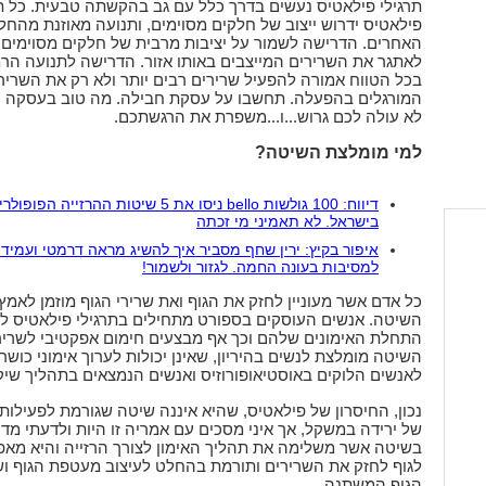
תרגילי פילאטיס נעשים בדרך כלל עם גב בהקשתה טבעית. כל ת
פילאטיס ידרוש ייצוב של חלקים מסוימים, ותנועה מאוזנת מהחל
האחרים. הדרישה לשמור על יציבות מרבית של חלקים מסוימים 
לאתגר את השרירים המייצבים באותו אזור. הדרישה לתנועה הרמ
בכל הטווח אמורה להפעיל שרירים רבים יותר ולא רק את השריר
המורגלים בהפעלה. תחשבו על עסקת חבילה. מה טוב בעסקה ה
לא עולה לכם גרוש...ו...משפרת את הרגשתכם.
למי מומלצת השיטה?
דיווח: 100 גולשות bello ניסו את 5 שיטות ההרזייה הפופו
בישראל. לא תאמיני מי זכתה
איפור בקיץ: ירין שחף מסביר איך להשיג מראה דרמטי ועמיד 
למסיבות בעונה החמה. לגזור ולשמור!
כל אדם אשר מעוניין לחזק את הגוף ואת שרירי הגוף מוזמן לאמץ
השיטה. אנשים העוסקים בספורט מתחילים בתרגילי פילאטיס לפ
התחלת האימונים שלהם וכך אף מבצעים חימום אפקטיבי לשרירי
השיטה מומלצת לנשים בהיריון, שאינן יכולות לערוך אימוני כושר 
לאנשים הלוקים באוסטיאופורוזיס ואנשים הנמצאים בתהליך שיקו
נכון, החיסרון של פילאטיס, שהיא איננה שיטה שגורמת לפעילות 
של ירידה במשקל, אך איני מסכים עם אמריה זו היות ולדעתי מד
בשיטה אשר משלימה את תהליך האימון לצורך הרזייה והיא מא
לגוף לחזק את השרירים ותורמת בהחלט לעיצוב מעטפת הגוף וש
הגוף המשתנה.