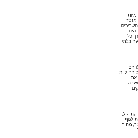
מיות
 מנסה
השרירים
ועה.
ך כל
עה בלתי
ו הם
 החוליות
 את
חשבה
ים
התרגיל,
ת לגוף
ר, מתוך