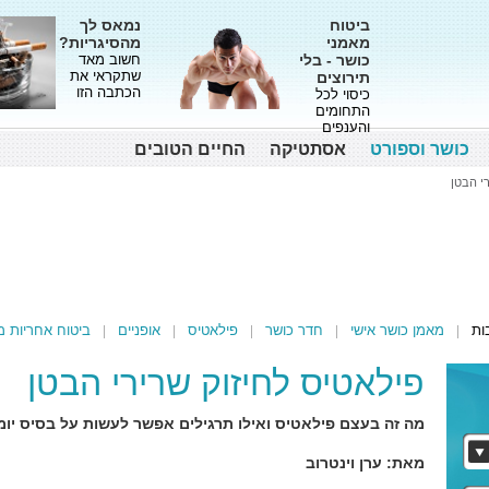
ביטוח
נמאס לך
מאמני
מהסיגריות?
כושר - בלי
חשוב מאד
שתקראי את
תירוצים
הכתבה הזו
כיסוי לכל
התחומים
והענפים
כושר וספורט
אסתטיקה
החיים הטובים
י הבטן
ות
מאמן כושר אישי
חדר כושר
פילאטיס
אופניים
ביטוח אחריות מ
פילאטיס לחיזוק שרירי הבטן
מה זה בעצם פילאטיס ואילו תרגילים אפשר לעשות על בסיס יומי
מאת: ערן וינטרוב