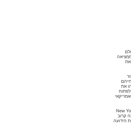
לם
ממציאה
את
ור
ייהם
ו את
 לפתוח
אמריקאי
 "תנועתי" ידוע אחר ה- New York City
תה קרוב
ת הידועה