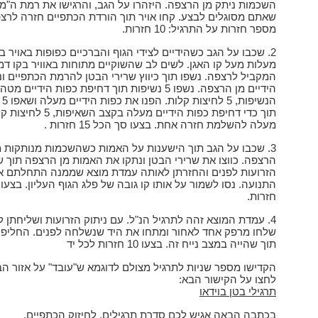
השכמות ניתק מן הרצפה. היזהרו על הגב, והרגישו את רמת ה"מ
שאתם מסוגלים לבצע. קחו אויר תוך הורדת הכתפיים חזרה לרצ
מספר חזרות על התרגיל: 10 חזרות.
מעלות מעל קו האגן. לשים לב שהשוקיים מתוחות באוויר בקו דמי
המקביל לרצפה. נשפו תוך כיווץ שרירי הבטן להרמת הכתפיים ונ
הידיים מן הרצפה. נשפו 5 נשיפות תוך דחיפת כפות הידיים 
הנשי
תוך כדי דחיפת כפות הידיים מעלה בקצב השאיפות,
מעלה להשלמת חזרה אחת. בצעו סך הכל 15 חזרות .
3. שכבו על הגב תוך הישענות על האמות כשהשכמות מנותקות מ
הרצפה. כווצו את שרירי הבטן ונתקו את האמות מן הרצפה תוך 
הזרועות לפנים והחזרתן לאותה עמדת מוצא שממנה התחלתם א
חזרות.
4. עמדת המוצא זהה לתרגיל הנ"ל. עם ניתוק הזרועות ושליחתן ל
שלחו מרפק אחד לאחור ומתחו את היד שנשלחה לפנים. החליפו 
תוך שהייה במצב נייח זה. בצעו 10 חזרות לכל יד
הקדישו מספר שניות לתרגיל מצולם לדוגמא ש"עובד" על אזור הב
לחצו על הקישור הבא:
תרגילי בטן בוידאו
בכתבה הבאה אגיש לכם סדרת תרגילים, לחיזוק הכתפיים.