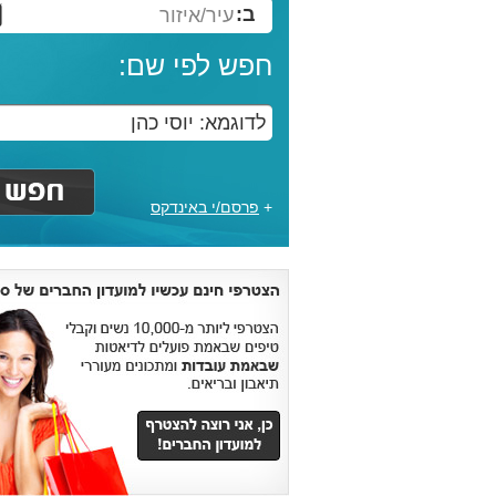
ב:
עיר/איזור
חפש לפי שם:
+
פרסם/י באינדקס