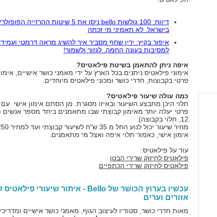
דיווח: 100 גולשות bello ניסו את 5 שיטות ההרזייה הפופו
בישראל. לא תאמיני מי זכתה
איפור בקיץ: ירין שחף מסביר איך להשיג מראה דרמטי ועמיד 
למסיבות בעונה החמה. לגזור ולשמור!
איפה ניתן להתאמן בשיטת פילאטיס?
אימוני פילאטיס ניתנים בכל הארץ על ידי מאמני כושר אישיים, אימו
פרטי בקבוצות, חדרי כושר ומכוני פילאטיס מיוחדים.
כמה עולה שיעור פילאטיס?
תלוי היכן מתבצע השיעור ובאיזו מסגרת. מן הסתם אימון אישי עם
12, תלוי בקבוצה).
אימון אישי, כאמור תלוי איפה ואצל מי מתאמנים.
עוד על פילאטיס:
פילאטיס לחיזוק שרירי הבטן
פילאטיס לחיזוק שרירי הכתפיים
עכשיו בערוץ הכושר של Bello - איתור שיעורי פילאטי
אזורים וערים
מאות חדרי כושר, סטודיו לעיצוב הגוף, מאמני כושר אישיים ומדריכי