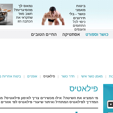
ביטוח
נמאס לך
מאמני
מהסיגריות?
כושר - בלי
חשוב מאד
שתקראי את
תירוצים
הכתבה הזו
כיסוי לכל
התחומים
והענפים
כושר וספורט
אסתטיקה
החיים הטובים
ות
מאמן כושר אישי
חדר כושר
פילאטיס
אופניים
ביטוח אחריות מ
פילאטיס
מי המציא את השיטה? אילו מכשירים צריך לאימון פילאטיס? מה
המדריך לפילאטיס המתחיל ואיתור שיעורי פילאטיס לפי אזורים 