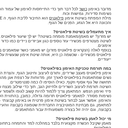
מדובר באימון
כושר
לכל דבר תוך כדי התייחסות לאימון של עמוד ה
נשימות סדירות, גמישות וכוח.
מילת המפתח בשיטת אימון
פילאטיס
הוא הח
והכוונה היא אל הגזע, הפנים של הגוף.
איך מתעמלים בשיטת פילאטיס?
יש מזרון? יש מאמן/מאמנת מומחה בשיטה? יש לך שיעור פילאטיס.
לשיטה מצטרפים מכשירי עזר נוספים כגון אביזרים ניידים כמו כדור ו
אימונים.
בנוסף לאלה (הנקראים פילאטיס מזרון) יש מאמני כושר שמאמנים 
פילאטיס מכשירים - שכשמה כן היא, אותה שיטת אימון שנעשית על
ייעודיים.
במה תורמת טכניקת האימון בפילאטיס?
אימון פילאטיס מעצב שרירים, ותורם לעיצוב וחיטוב הגוף, והצרת ה
נשים שמתאמנות בפילאטיס לאורך זמן, מדווחות על רצפת אגן מהו
תחושה של גוף אסוף וזקוף, כאילו הוסיפו לו כמה סנטימטרים.
השיטה תורמת לעיצוב השרירים ולחיזוק הגב, תוך כדי שילוב מנצח ש
פיזי ואימון הנפש. המתאמן צריך ללמוד להיות קשוב לגופו ולשמור ע
נשימות מסודר. למאמני פילאטיס תרומה גדולה, כמובן, בהתווית ה
והאימון. אפשר אגב לבחור בשיטת אימון פרטית או באימון קבוצתי 
למתאמן, גם מבחינת המוטיבציה החברתית שטמונה בקבוצה ווהעיד
בקבוצה, וגם יהיה זול בצורה משמעותית עבור המתאמנים.
מי יכול לאמן בשיטת פילאטיס?
מאמן שקיבל הכשרה מקצועית בלבד במהלכה למד והתמחה בתחום 
הפילאטיס.