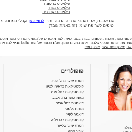
פילאטיס בדימונה
פילאטיס בערד
פילאטיס בקרית גת
אם אהבת, אז תאהבי את זה הרבה יותר.
לחצי כאן
וקבלי במתנה מד
וטיפים לשריפת שומן (זה באמת עובד)
 תמצאו מידע עדכני על אימוני כושר, תוכניות אימונים, בבית ובמכון כושר, לצד מאמרים של מאמני ומדריכי כ
בריא. אם החלטתם להיכנס לכושר, או שאתם ר
שר
,
מאמן כושר אישי
,
אימון כושר
.
פופולריים
הסרת שיער בתל אביב
קוסמטיקאית בראשון לציון
קוסמטיקאית בתל אביב
מאמן כושר בתל אביב
דיאטנית בתל אביב
מנתח פלסטי
דיאטה לקיץ
קוסמטיקאית בהרצליה
הסרת שיער בלייזר
ולון
איפור קבוע
רמת גן