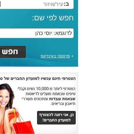
ב:
עיר/איזור
חפש לפי שם:
+
פרסם/י באינדקס