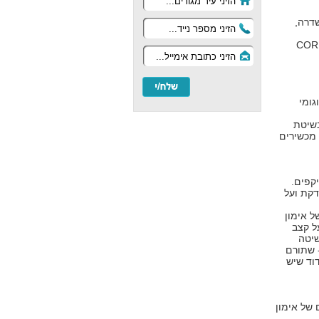
שדרה,
יבור לליבת הגוף, ה CORE
גומי
בשיטת
 מכשירים
יקפים.
דקת ועל
ל אימון
ל קצב
שיטה
- שתורם
וד שיש
של אימון