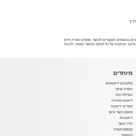
ריך
ושר מוסמכים בנושאים הקשורים לכושר, ספורט ואורח חיים
וצים לשפר את הכושר הגופני שלכם - אתם במקום הנכון. עולם הכושר של אתר bello מביא לכם את מיטב הכתבות על כל תחום הכושר הגופני, לרבות
מיוחדים
מתכונים דיאטטים
הסרת שיער
הגדלת חזה
דיאטה מהירה
תפריטי דיאטה
מאמן כושר אישי
דיאטנית
חדר כושר
קוסמטיקאית
בוטוקס