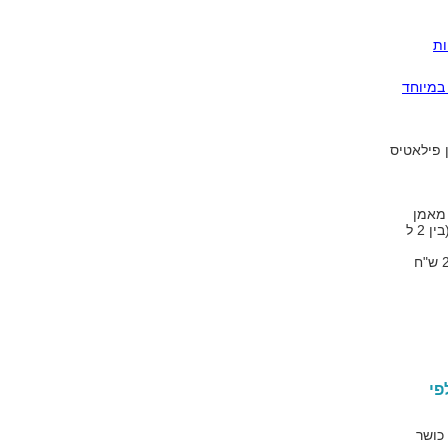
לריות
במיוחד
ן פילאטיס
 מאמן
פרטי יעלה יותר מאימון קבוצתי שבו מתאמנים ביחד מספר אנשים (בין 2 ל
מחיר שיעור יכול לנוע החל מ 35 ש"ח לשיעור קבוצתי ועד למחיר 250 ש"ח
ס לפי
 כושר