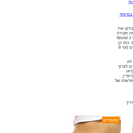
לריות
במיוחד
בדקו את
רטניות. במהלך 2010 התפרסמה סקירה
המסכמת את הנתונים אודות הכורכום בעיתון המקצועי לסרטן המעי World J
ום. כמו כן,
תוארו מחקרים קליניים המראים כי נטילה של כורכום במינונים גבוהים (עד 8
לא
ם לצרוך
ראו
פרין,
פרשתו של
ריך
מאמרים