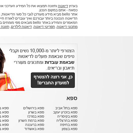
בערוץ
דיאטה
ותזונה תמצאו את כל המידע העדכני אוד
כסאח - אתם במקום הנכון.
אתר bello מביא מידע מעודכן לגבי כל סוגי ה
הדיאטה הנכונה ביותר עבורכם ואיך עוברים לאורח חיים
המאמרים והמידע באתר bello מובאים מפי מומחים בתחומם וביניהם דיאטניות, תזונאים ואנשי מקצוע נוספים.
מתכוני דיאטה
,
תפריטי דיאטה
,
דיאטה לילדים
,
תזונה 
ספא
ספא בתל אביב
ספא בירושלים
ספא בח
ספא בזכרון יעקב
ספא בשרון
ספא ב
ספא בקיסריה
ספא במרכז
ספא ב
ספא בהרצליה
ספא ברמת השרון
ספא ב
ספא בחיפה
ספא ברעננה
ספא בר
ספא בצפון
ספא באשדוד
ספא ב