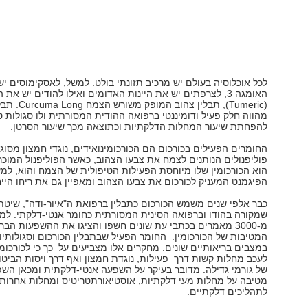
לכל אוכלוסיה בעולם יש מרכיב תזונתי בולט. למשל, לאסקימוסים י
האומגה 3, לצרפתים יש את היינות האדומים ואילו להודים יש את 
(Tumeric), תבלין צהוב המופק 
מהווה חלק פעיל ודומיננטי ברפואה ההודית המסורתית ולו סגולות ט
להפחתת שיעור המחלות הדלקתיות וכתוצאה מכך שיעור הסרטן.
החומרים הפעילים בכורכום הם הכורכומינואידים, נוגדי חמצון מסוג
פוליפנולים הנותנים לצמח את צבעו הצהוב, כאשר הפוליפנול המוכר
הוא הכורכומין שלו מיוחסת הפעילות הטיפולית של הצמח והוא, למ
הפיגמנט המעניק לכורכום את צבעו הצהוב ומאפיין גם את ריחו הייח
כבר אלפי שנים משמש הכורכום כתבלין ברפואת ה"איור-ודה", שיטת
שמקורה בהודו וברפואה הסינית המסורתית כחומר אנטי-דלקתי. למ
מ-3000 מאמרים בכתבי עת שונים חשפו והציגו את ההשפעות הבר
המטיבות של הכורכומין. החומר הפעיל שבתבלין הכורכום וסגולותיו
במצבים בריאותיים שונים. מחקרים אלו מצביעים על כך כי לכורכומי
לעכב מחלות קשות דרך פעילות, נוגדת חמצון ואף דרך ויסות הביטוי
של גורמי גדילה. מדובר בעיקר על השפעה אנטי-דלקתית ומכאן הש
מטיבה על מחלות מעי דלקתיות, אוסטיאורתטריטיס ומחלות אחרות
לתהליכים דלקתיים.