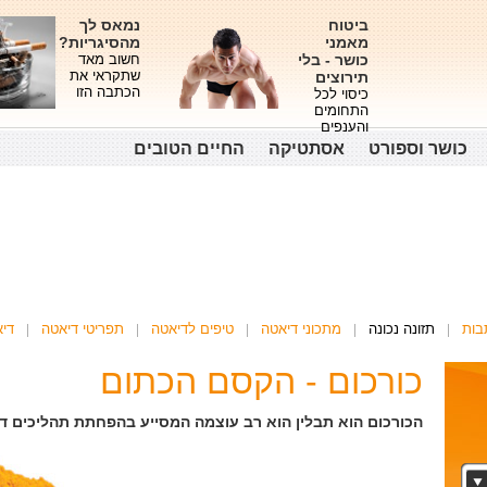
ביטוח
נמאס לך
מאמני
מהסיגריות?
כושר - בלי
חשוב מאד
שתקראי את
תירוצים
הכתבה הזו
כיסוי לכל
התחומים
והענפים
כושר וספורט
אסתטיקה
החיים הטובים
בות
תזונה נכונה
מתכוני דיאטה
טיפים לדיאטה
תפריטי דיאטה
די
כורכום - הקסם הכתום
הכורכום הוא תבלין הוא רב עוצמה המסייע בהפחתת תהליכים ד