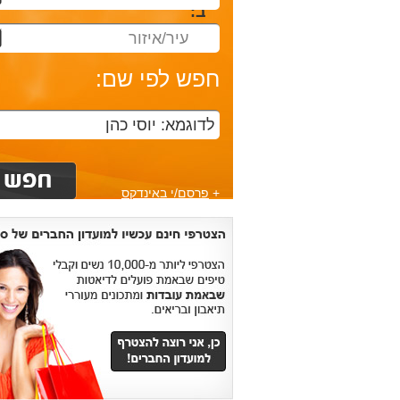
ב:
עיר/איזור
חפש לפי שם:
+
פרסם/י באינדקס