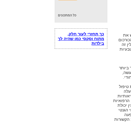
כל המתכונים
כך תחזרי לעור חלק,
ש את
מתוח וסקסי כמו שהיה לך
הכורכום
בילדות
משורש הצמח Curcuma Long. תבלין זה
בעיות
 ביותר
עשה,
ודי.
 טיפול
עלה
יאותיות
 הרפואיות
ן יכולת
 הגנטי
פעה
 הקשורות