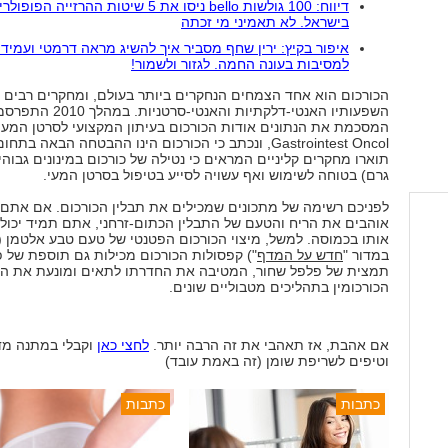
דיווח: 100 גולשות bello ניסו את 5 שיטות ההרזייה הפופו
בישראל. לא תאמיני מי זכתה
איפור בקיץ: ירין שחף מסביר איך להשיג מראה דרמטי ועמיד 
למסיבות בעונה החמה. לגזור ולשמור!
הכורכום הוא אחד הצמחים הנחקרים ביותר בעולם, ומחקרים רבים 
השפעותיו האנטי-דלקתיות והאנטי-ס
Gastrointest Oncol, ונכתב כי הכורכום הינו ההבטחה הבאה בתח
גרם) בטוחה לשימוש ואף עשויה לסייע בטיפול בסרטן המעי.
לפניכם רשימה של מתכונים שמכילים את תבלין הכורכום. אם אתם 
אוהבים את הריח והטעם של התבלין הכתום-זרחני, אתם תמיד יכולי
אותו בכמוסה. למשל, מיצוי הכורכום הפטנטי של טעם טבע אלטמן (
במדור "
חדש על המדף
")
קפסולות הכורכום מכילות גם תוספת של פי
תמצית של פלפל שחור, המטיבה את החדרתו לתאים ומונעת את ה
הכורכומין בתהליכים מטבוליים שונים.
אם אהבת, אז תאהבי את זה הרבה יותר.
לחצי כאן
וקבלי במתנה מד
וטיפים לשריפת שומן (זה באמת עובד)
כתבות
כתבות