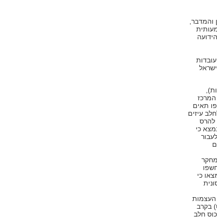
 והמדבר,
עותית
הידועה
עובדות
ישראל
ת),
המרכז
פו תאים
לב עיזים
 להרס
ד נמצא כי
עבור
ם
מחקר
חשפו
צאו כי
נית
 העצמות
) בקרב
 פרה. כוס חלב