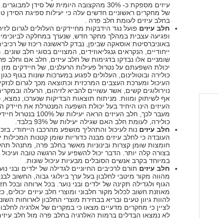
עיזים מספקת כ- 30% מהקצובה היומית של סידן למבוגר
של מחקרים ראשוניים חדשים עלה כי יעילות ספיגת הסידן טו
בחלב עיזים לעומת חלב פרה .
חלב עיזים
פועל נגד הידבקות מחיידקים העלולים לגרום לזיה
ופגיעה עצבית במהלך מחקר חדש, שנערך במחלקה לביוכימי
באוניברסיטת אוסאקה שביפן, נבדק לראשונה ריכוז של רכיבים
ייחודיים, הנקראים גנגליאוזידים, המצויים בסוגי חלב שונים. 
שומניים אלו נבדקו בדגימות של חלב עיזים, חלב אם וחלב פר
יכולת השפעתם על נטרול פעילות הרעלנים, של חיידקים מזן וי
כולירה ובוטולינום, העלולים לפגוע במערכות שונות בגוף כגון
העיכול ומערכת העצבים המרכזית וכתוצאה מכך לגרום לנזקי
נוירולוגים קשים, אשר עשויים להביא לזיהום, הרעלה ובמקרי
אף לשיתוק ומוות. מניתוח תוצאות הבדיקות שנערכו, נמצא, כ
העיזים הינו היחיד בעל יכולת השפעה המנטרלת את חיידק הב
מעבר לכך, חלב העיזים הראה יעילות של %
כולירה, לעומת חלב האם שגילה יעילות של 93% בלבד.
חלב עיזים
נוח לעיכול והתהליך מושפע מהרכבו הייחודי
.
בזכו
העובדה כי לחלב עיזים מבנה כדוריות שומן קטנות המכילות י
חומצות שומן קצרות ובינוניות מאשר בחלב פרה, מתנהל תהלי
בצורה קלה יותר. הדבר יכול להשפיע על הרגשה טובה ועיכול נ
במיוחד בקרב אנשים הסובלים מבעיות עיכול שונות.
חלב עיזים
תורם לרכיבים החיוניים לגדילה של ילדים ובני נוע
מהווה מקור מיטבי לחלבון בעל ערך ביולוגי גבוה, החשוב לבנ
הגוף ולגדילה תקינה של ילדים ובני נוער. בכל ארוחה ובכל תזו
מאוזנת חשוב לכלול מקור חלבוני ומוצרי חלב עיזים יכולים, כ
להוות גיוון טעים ובריא בבחירת מוצרי החלבון לארוחות השונ
לציין כי מחקרים מדעיים מצאו כי במקרים של אלרגיה לחלבון
לא נמצאו הבדלים ברמות האלרגיה בחלב פרה מול חלב עיזים