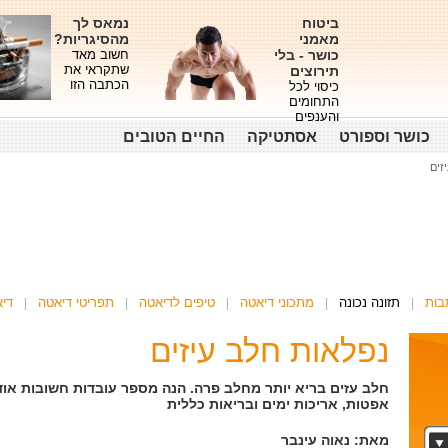
ביטוח
נמאס לך
מאמני
מהסיגריות?
כושר - בלי
חשוב מאד
שתקראי את
תירוצים
הכתבה הזו
כיסוי לכל
התחומים
והענפים
כושר וספורט
אסתטיקה
החיים הטובים
זים
בות
תזונה נכונה
מתכוני דיאטה
טיפים לדיאטה
תפריטי דיאטה
די
נפלאות חלב עיזים
חלב עזים בריא יותר מחלב פרה. הנה מספר עובדות חשובות אודו
אפטות, אריכות ימים ובריאות כללית
מאת: נאוה עינבר