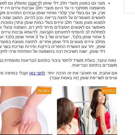
מצוי גם במגוון מוצרי חלב דלי שומן ל
דיאטה
ומומלץ גם לסוב
מהשמנה מסתבר כי עד היום מוצרי חלב וגבינות עיזים היו ידו
אנין, אך גם בעלי ערך קלורי ואחוזי שומן גבוהים המהווים מק
לאנשים השומרים על תזונה בריאה. נכון להיום, המצב שונה ונ
למצוא מגוון מוצרי חלב עיזים בעלי כמות שומן ונתרן נמוכות.
מאפשר גם לאנשים הסובלים מיתר לחץ דם, השמנה ובעלי גור
5 אחוזי שומן בלבד, יוגורטים של 1 עד 3 אחוזי 
מחלב עיזים מגוונים ודלי שומן אחרים. לתזונה מגוונת במוצרי
שומן, יחד עם העשרת התפריט בירקות ופירות וצריכת בשר עו
דלי שומן, ישנה חשיבות רבה בהשפעה על הפחתת ערכי לחץ 
נאוה עינבר, בעלת משרד ליחסי ציבור בתחום הבריאות ומומחית בני
משברים בתחום הבריאות.
אם אהבת, אז תאהבי את זה הרבה יותר.
לחצי כאן
וקבלי במתנה מד
וטיפים לשריפת שומן (זה באמת עובד)
כתבות
כתבות