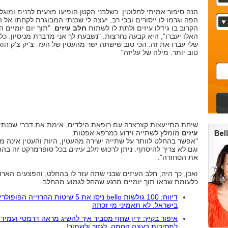
הנה סיפור אמיתי לחלוטין. כשלבני הקטן הופיעו פצעים לבנים ומוגל
הפה וגרמו לו ייסורים ובכי רב, יעצה לי שכנתי המבוגרת לקחתו אל 
הקרוב בו גידלו עיזים ולתת לו לשתות
חלב עיזים
. "תוך יום יומיים ה
האלו יעברו", היא קבעה נחרצות. "נשבעת לך אני מדברת מניסיון. כל
שלי עברו את זה. הכי טוב שישתה ישר מהעטין של העז- צ'יק צ'ק הוא
טוב יותר. מילה של עליזה"
שיחת התייעצות קצרצרה עם רופאת הילדים, אימת את דברי שכנתי
עיזים
מומלץ לשתייה וידוע כמרפא אפטות.
"אפשר בהחלט לוותר על שתייה ישירה מהעטין, היות והעטין אינה 
וגם לא צריך להיסחף. ניתן לרכוש
חלב עיזים
בכל סופרמרקט זה בהח
את הסחורה".
ואכן, כך היה, חלב העיזים שבני שתה עזר לו בהחלט, והפצעים הארו
כלעומת שבאו תוך יומיים מרגע שהחל לגמוע מהחלב.
דיווח: 100 גולשות bello ניסו את 5 שיטות ההרזייה הפופו
בישראל. לא תאמיני מי זכתה
איפור בקיץ: ירין שחף מסביר איך להשיג מראה דרמטי ועמיד 
למסיבות בעונה החמה. לגזור ולשמור!