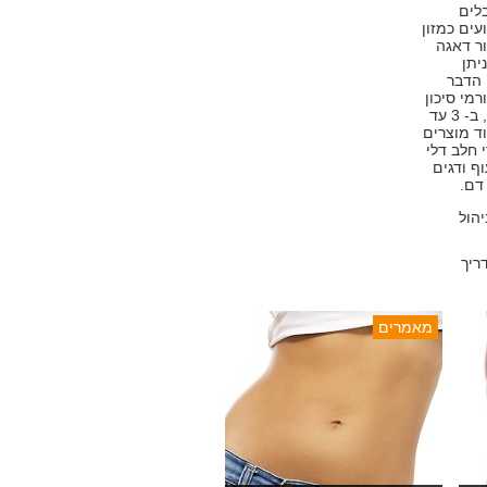
לים
עים כמזון
ור דאגה
יתן
 הדבר
מי סיכון
למחלות לב להוסיף לתזונתם הקבועה, לדוגמא גבינות עיזים , ב- 3 עד
שומן בלבד ועוד מוצרים
 חלב דלי
ף ודגים
דם.
הול
ריך
מאמרים