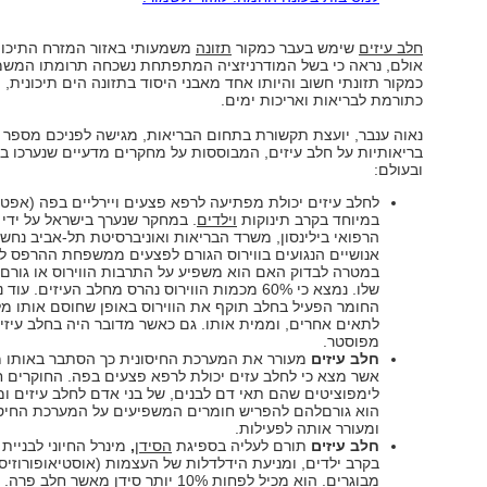
חלב עיזים
שימש בעבר כמקור
תזונה
משמעותי באזור המזרח התיכון
אולם, נראה כי בשל המודרניזציה המתפתחת נשכחה תרומתו המשמ
כמקור תזונתי חשוב והיותו אחד מאבני היסוד בתזונה הים תיכונית, 
כתורמת לבריאות ואריכות ימים.
נאוה ענבר, יועצת תקשורת בתחום הבריאות, מגישה לפניכם מספר 
בריאותיות על חלב עיזים, המבוססות על מחקרים מדעיים שנערכו ב
ובעולם:
לחלב עיזים יכולת מפתיעה לרפא פצעים ויירליים בפה (אפטו
במיוחד בקרב תינוקות
וילדים
. במחקר שנערך בישראל על ידי 
הרפואי בילינסון, משרד הבריאות ואוניברסיטת תל-אביב נחש
אנושיים הנגועים בווירוס הגורם לפצעים ממשפחת ההרפס לח
במטרה לבדוק האם הוא משפיע על התרבות הווירוס או גורם
שלו. נמצא כי 60% מכמות הווירוס נהרס מחלב העיזים. עו
החומר הפעיל בחלב תוקף את הווירוס באופן שחוסם אותו מל
לתאים אחרים, וממית אותו. גם כאשר מדובר היה בחלב עיזי
מפוסטר.
חלב עיזים
מעורר את המערכת החיסונית כך הסתבר באותו 
אשר מצא כי לחלב עזים יכולת לרפא פצעים בפה. החוקרים 
לימפוציטים שהם תאי דם לבנים, של בני אדם לחלב עיזים ומ
הוא גורםלהם להפריש חומרים המשפיעים על המערכת החיסו
ומעורר אותה לפעילות.
חלב עיזים
תורם לעליה בספיגת
הסידן
,
מינרל החיוני לבניית
בקרב ילדים, ומניעת הידלדלות של העצמות (אוסטיאופורוזיס
מבוגרים. הוא מכיל לפחות 10% יותר סידן מאשר חלב