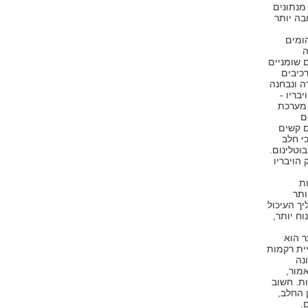
ים. מנתונים
בה יותר
ומים
ה
 שומניים
רכיבים
ה ונבחנה
בריו -
 מערכת
ם
ם קשים
י חלב
וטלינום.
100 בנטרול חיידק הויבריו
ת
ותר
ך העיכול
וח יותר,
ר הוא
יית רקמות
נה
אמור,
ות. חשוב
 החלב,
.