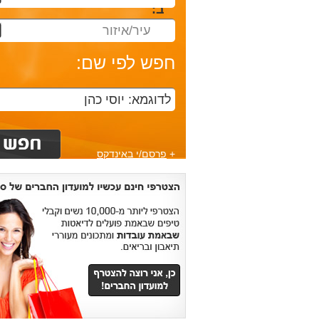
ב:
עיר/איזור
חפש לפי שם:
+
פרסם/י באינדקס