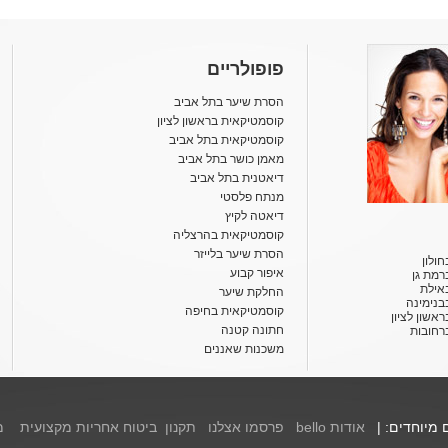
פופולריים
הסרת שיער בתל אביב
קוסמטיקאית בראשון לציון
קוסמטיקאית בתל אביב
מאמן כושר בתל אביב
דיאטנית בתל אביב
מנתח פלסטי
דיאטה לקיץ
קוסמטיקאית בהרצליה
הסרת שיער בלייזר
ולון
איפור קבוע
רמת גן
אילת
החלקת שיער
בנימינה
קוסמטיקאית בחיפה
אשון לציון
חתונה קטנה
רחובות
משכנות שאננים
ם מיוחדים: |
אודות bello
פרסמו אצלנו
תקנון
ביטוח אחריות מקצועית
מ