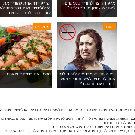
מי עוד רוצה להוריד 500 גרם
יש רק דרך אחת להוריד את
ליום של שומן מיותר בלבד?
הצלוליטיס. שום דבר אחר לא
עובד. כנסי לפה, זה חינם
תזונה
מתכונים
שיטה חדשה מבטיחה לגרום לכל
סלמון עם פטריות ויוגורט
אחד להפסיק לעשן אחרי מפגש
יחיד. האם זה עובד?
ות דיאטה, סוגי דיאטות ותזונה נכונה. אם החלטת לעשות דיאטה בריאה או למצוא שיטות 
דיאטות, בצד מאות מתכונים ותפריטי דלי קלוריות, דרכים לשמירה על בריאות ותזונה מאוזנת באמצ
 שכולל תזונה נבונה.
נכונה
,
דיאטות מומלצות
,
דיאטה מהירה
,
דיאטנית
,
תזונאית
,
דיאטה לקיץ
,
דיאטת אטקינס