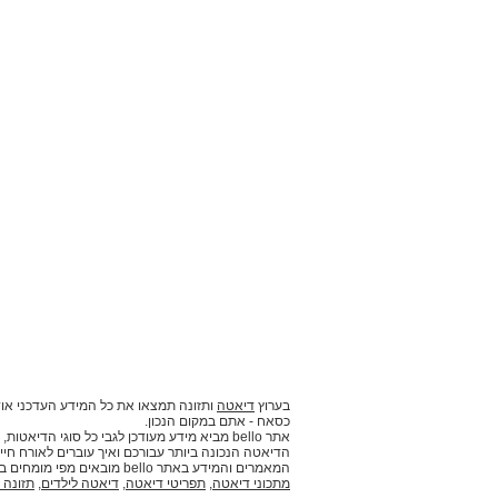
בערוץ
דיאטה
ותזונה תמצאו את כל המידע העדכני אוד
כסאח - אתם במקום הנכון.
אתר bello מביא מידע מעודכן לגבי כל סוגי ה
הדיאטה הנכונה ביותר עבורכם ואיך עוברים לאורח חיים
המאמרים והמידע באתר bello מובאים מפי מומחים בתחומם וביניהם דיאטניות, תזונאים ואנשי מקצוע נוספים.
מתכוני דיאטה
,
תפריטי דיאטה
,
דיאטה לילדים
,
תזונה 