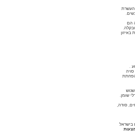
והעשרת
שים.
ה הם
ובקלה.
ומה מוכחת באיזון
עמים בשבוע .
סויה
להפחתת
שנוש
י שומן.
ם, סודה,
 בישראל
מצעות