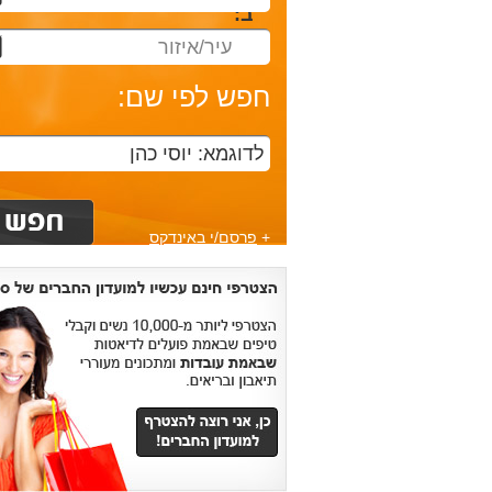
ב:
עיר/איזור
חפש לפי שם:
+
פרסם/י באינדקס