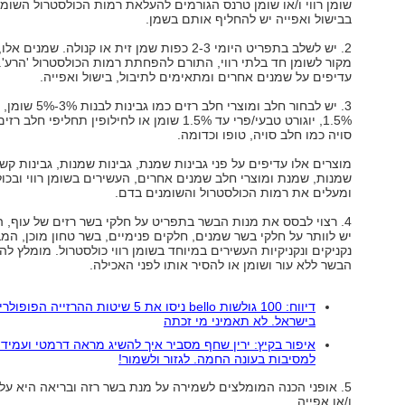
שומן רווי ו/או שומן טרנס הגורמים להעלאת רמות הכולסטרול השומ
בבישול ואפייה יש להחליף אותם בשמן.
2. יש לשלב בתפריט היומי 2-3 כפות שמן זית או קנולה. שמנים
מקור לשומן חד בלתי רווי, התורם להפחתת רמות הכולסטרול 'הרע'.
עדיפים על שמנים אחרים ומתאימים לתיבול, בישול ואפייה.
3. יש לבחור חלב ומוצרי חלב רזים כמ
1.5%, יוגורט טבעי/פרי עד 1.5% שומן או לחילופין תחליפי ח
סויה כמו חלב סויה, טופו וכדומה.
מוצרים אלו עדיפים על פני גבינות שמנת, גבינות שמנות, גבינות קש
שמנות, שמנת ומוצרי חלב שמנים אחרים, העשירים בשומן רווי ובכו
ומעלים את רמות הכולסטרול והשומנים בדם.
4. רצוי לבסס את מנות הבשר בתפריט על חלקי בשר רזים של עוף, הו
יש לוותר על חלקי בשר שמנים, חלקים פנימיים, בשר טחון מוכן, המב
נקניקים ונקניקיות העשירים במיוחד בשומן רווי כולסטרול. מומלץ לה
הבשר ללא עור ושומן או להסיר אותו לפני האכילה.
דיווח: 100 גולשות bello ניסו את 5 שיטות ההרזייה הפופו
בישראל. לא תאמיני מי זכתה
איפור בקיץ: ירין שחף מסביר איך להשיג מראה דרמטי ועמיד 
למסיבות בעונה החמה. לגזור ולשמור!
5. אופני הכנה המומלצים לשמירה על מנת בשר רזה ובריאה היא על י
ו/או אפייה.