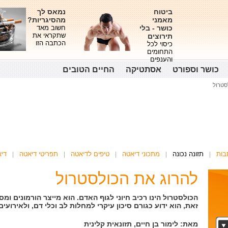
ביטוח
נמאס לך
מאמני
מהסיגריות?
כושר - בלי
חשוב מאד
שתקראי את
תירוצים
הכתבה הזו
כיסוי לכל
התחומים
והענפים
כושר וספורט
אסתטיקה
החיים הטובים
סטרול
בות
תזונה נכונה
מתכוני דיאטה
טיפים לדיאטה
תפריטי דיאטה
די
להרוג את הכולסטרול
הכולסטרול הינו רכיב חיוני לגוף האדם. הוא מייצר הורמונים ומס
זאת, הוא ידוע כגורם סיכון עיקרי למחלות לב וכלי דם, ולאירועי
מאת: לימור בן חיים, תזונאית קלינית