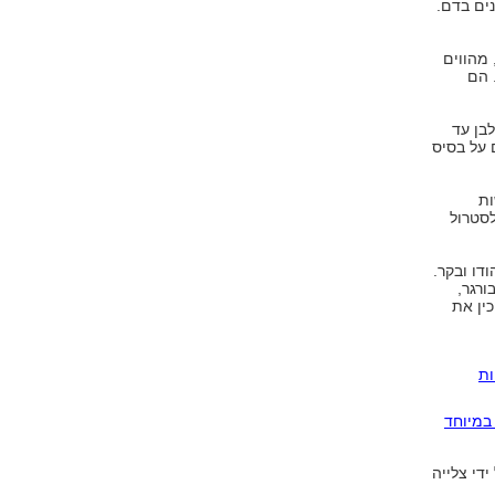
נים בדם.
 אלו, מהווים
 הם
ו גבינות לבנות 3%-5% שומן, לבן עד
לב רזים על בסיס
ות
לסטרול
דו ובקר.
ורגר,
כין את
לריות
במיוחד
די צלייה