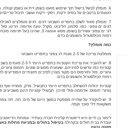
6. מומלץ לבשל בישול תוך שימוש מועט בשמן זית או בשמן קנולה, 
הטעמים ברטבים על בסיס ירקות, רסקי ירקות ועשבי תיבול טריים/יב
7. מומלץ מאוד לשלב בתפריט השבועי דגים. דגים מומלצים לאכיל
דגים ים צפוני, כמו: סלמון, הליבוט, מקרל, טונה אדומה, הרינג, סול 
דגי ים צפוני עשירים בשומן מסוג אומגה 3, שהינו בעל תר
רמות הכולסטרול והשומנים בדם.
כמה מומלץ?
מומלצת צריכה של 2-3 מנות דג צפוני בתפריט השבועי.
8. יש להגביר את צריכת הקטניות בתפריט היומי ל 2-3 פ
קטניות כמו עדשים למיניהם, שעועית מסוגים שונים, חומוס גרגרים, 
גרגרים, פול ותורמוס הם מקור מצוין לסיבים תזונתיים המסייעים 
רמות הכולסטרול והשומנים בדם.
קטניות יכולות להשתלב בתפריט היומי כתבשיל, מרק, ממרח ואף כנ
(גרגרי חומוס, אדממה-פולי סויה). תבשילי קטניות הינם משביעים ודל
9. יש להקפיד על שתייה מספקת במשך היום של מים, תה, תה צמחי
משקאות דלי סוכר וקפה.
לימור בן חיים היא דיאטנית קלינית חברה בעתיד- עמותת הדיאטנים
עובדת בבית חולים ובקהילה
בטיפול בחולים ובמניעת מחלות בא
תזונה נכונה