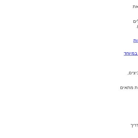
את
ים
.
לריות
במיוחד
יצים,
ית מתאים
ריך