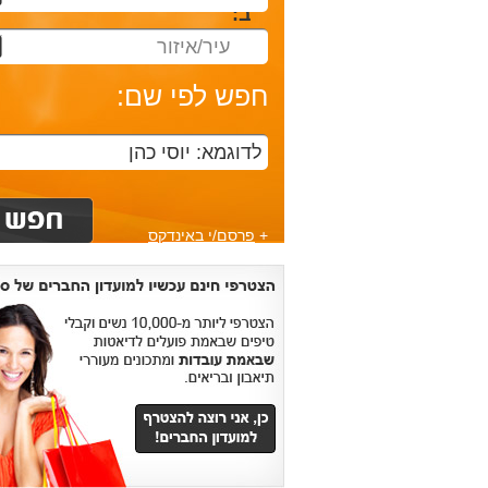
ב:
עיר/איזור
חפש לפי שם:
+
פרסם/י באינדקס