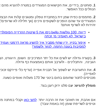
1.
סוחטים, בידיים, את הקישואים המגורדים במטרה להוציא מהם 
הנוזלים ככל האפשר.
2.
מחממים כפית שמן זית במחברת טפלון ומטגנים קלות את הבצל
המגורדים עד שהם הופכים לשקופים ורכים (אך חלילה לא שרופים!)
זהירות לא לשרוף אותם!
דיווח: 100 גולשות bello ניסו את 5 שיטות ההרזייה הפופו
בישראל. לא תאמיני מי זכתה
איפור בקיץ: ירין שחף מסביר איך להשיג מראה דרמטי ועמיד 
למסיבות בעונה החמה. לגזור ולשמור!
3.
בקערה גדולה יש לשים את כל יתר המרכיבים: השום, היוגורט, הב
הגבינה, והתבלינים - ולערבב אותם באמצעות כף גדולה.
4.
את התערובת יש לשפוך אל תבנית אפייה (עדיף כלי פיירקס זכוכ
לאפייה).
מכניסים לתנור שחומם בחום בינוני של 170 מעלות ואופים כשעה.
מומלץ להגיש: ע
ם סלט ירוק רענן בצד.
אם אהבת, אז תאהבי את זה הרבה יותר.
לחצי כאן
וקבלי במתנה מד
וטיפים לשריפת שומן (זה באמת עובד)