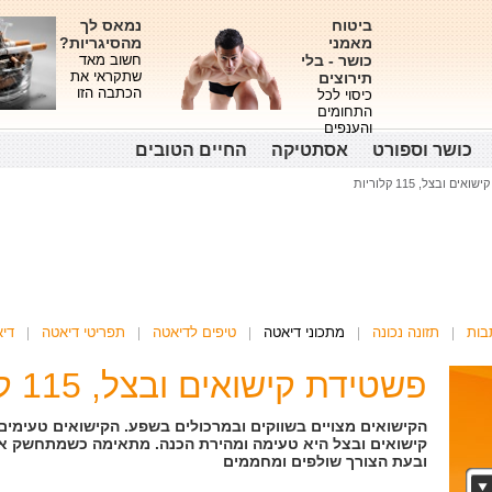
ביטוח
נמאס לך
מאמני
מהסיגריות?
כושר - בלי
חשוב מאד
שתקראי את
תירוצים
הכתבה הזו
כיסוי לכל
התחומים
והענפים
כושר וספורט
אסתטיקה
החיים הטובים
ים ובצל, 115 קלוריות
בות
תזונה נכונה
מתכוני דיאטה
טיפים לדיאטה
תפריטי דיאטה
די
פשטידת קישואים ובצל, 115 קלוריות למנה
הקישואים מצויים בשווקים ובמרכולים בשפע. הקישואים טעימים
קישואים ובצל היא טעימה ומהירת הכנה. מתאימה כשמתחשק א
ובעת הצורך שולפים ומחממים