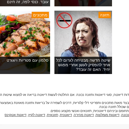
עובד. כנסי לפה, זה חינם
תזונה
מתכונים
שיטה חדשה מבטיחה לגרום לכל
סלמון עם פטריות ויוגורט
אחד להפסיק לעשן אחרי מפגש
יחיד. האם זה עובד?
ות דיאטה, סוגי דיאטות ותזונה נכונה. אם החלטת לעשות דיאטה בריאה או למצוא שיטות 
דיאטות, בצד מאות מתכונים ותפריטי דלי קלוריות, דרכים לשמירה על בריאות ותזונה מאוזנת באמצ
 שכולל תזונה נבונה.
נכונה
,
דיאטות מומלצות
,
דיאטה מהירה
,
דיאטנית
,
תזונאית
,
דיאטה לקיץ
,
דיאטת אטקינס