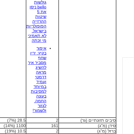
גולשות
bello ניסו
את 5
שיטות
ההרזייה
הפופולריות
בישראל.
לא תאמיני
מי זכתה
איפור
בקיץ: ירין
שחף
מסביר איך
להשיג
מראה
דרמטי
ועמיד
במיוחד
למסיבות
בעונה
החמה.
לגזור
ולשמור!
סיבים תזונתיים (גר)
2
28.5 (7%)
סידן (מ"ג)
161
1100 (14%)
ברזל (מ"ג)
2
10.5 (19%)