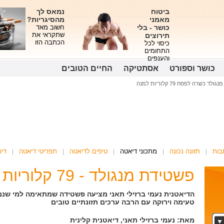
ביטוח
נמאס לך
מאמני
מהסיגריות?
כושר - בלי
חשוב מאד
שתקראי את
תירוצים
הכתבה הזו
כיסוי לכל
התחומים
והענפים
כושר וספורט
אסתטיקה
החיים הטובים
ד כשרה לפסח 79 קלוריות למנה
בות
תזונה נכונה
מתכוני דיאטה
טיפים לדיאטה
תפריטי דיאטה
די
פשטידת מנגולד - 79 קלוריות
הדיאטנית נעמי ברזילי תאני מציעה פשטידה שמתאימה למי שנמ
טעימה וירוקה עם הרבה ערכים תזונתיים טובים
מאת: נעמי ברזילי תאני, דיאטנית קלינית