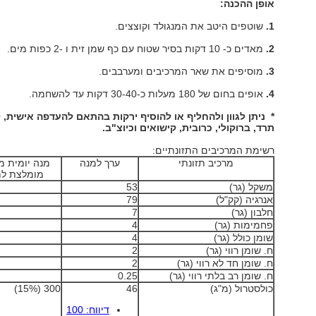
אופן ההכנה:
1.
שוטפים היטב את המנגולד וקוצצים.
2.
מאדים כ- 10 דקות בסיר שטוח עם כף שמן זית ו -2 כפות מים.
3.
מוסיפים את שאר המרכיבים ומערבבים.
4.
אופים בחום של 180 מעלות כ-30-40 דקות עד להשחמה.
* ניתן לגוון ולהחליף או להוסיף ירקות בהתאם להעדפה אישית, 
תרד, ברוקולי, כרובית, קישואים וכיוצ"ב.
רשימת המרכיבים התזונתיים:
מרכיב תזונתי
ערך למנה
מנה יומית 
מומלצת למ
משקל (גר)
53
אנרגיה (קק"ל)
79
חלבון (גר)
7
פחמימות (גר)
4
שומן כולל (גר)
4
ח. שומן רווי (גר)
2
ח. שומן חד לא רווי (גר)
2
ח. שומן רב בלתי רווי (גר)
0.25
כולסטרול (מ"ג)
46
300 (15%)
דיווח: 100