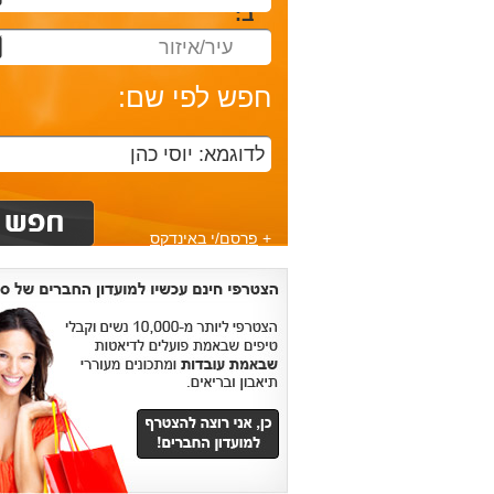
ב:
עיר/איזור
חפש לפי שם:
+
פרסם/י באינדקס