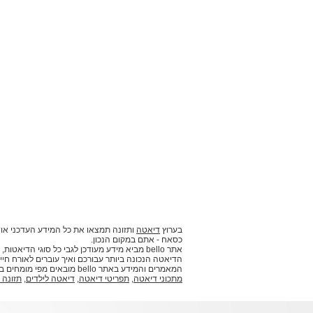
בערוץ
דיאטה
ותזונה תמצאו את כל המידע העדכני אוד
כסאח - אתם במקום הנכון.
אתר bello מביא מידע מעודכן לגבי כל סוגי ה
הדיאטה הנכונה ביותר עבורכם ואיך עוברים לאורח חיים
המאמרים והמידע באתר bello מובאים מפי מומחים בתחומם וביניהם דיאטניות, תזונאים ואנשי מקצוע נוספים.
מתכוני דיאטה
,
תפריטי דיאטה
,
דיאטה לילדים
,
תזונה 