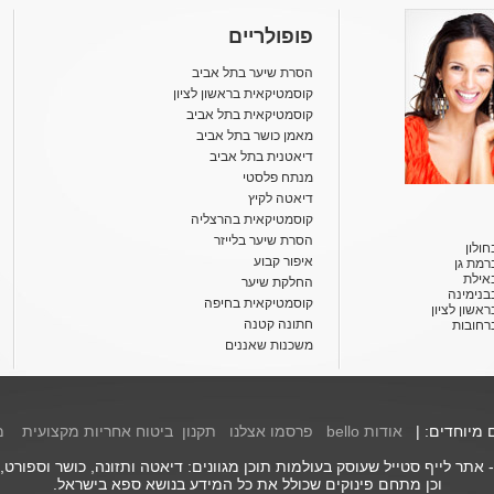
פופולריים
הסרת שיער בתל אביב
קוסמטיקאית בראשון לציון
קוסמטיקאית בתל אביב
מאמן כושר בתל אביב
דיאטנית בתל אביב
מנתח פלסטי
דיאטה לקיץ
קוסמטיקאית בהרצליה
הסרת שיער בלייזר
ולון
איפור קבוע
רמת גן
אילת
החלקת שיער
בנימינה
קוסמטיקאית בחיפה
אשון לציון
חתונה קטנה
רחובות
משכנות שאננים
ם מיוחדים: |
אודות bello
פרסמו אצלנו
תקנון
ביטוח אחריות מקצועית
מ
 אתר לייף סטייל שעוסק בעולמות תוכן מגוונים: דיאטה ותזונה, כושר וספורט,
וכן מתחם פינוקים שכולל את כל המידע בנושא ספא בישראל.