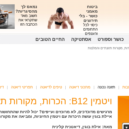
ביטוח
נמאס לך
מאמני
מהסיגריות?
כושר - בלי
חשוב מאד
שתקראי את
תירוצים
הכתבה הזו
כיסוי לכל
התחומים
והענפים
כושר וספורט
אסתטיקה
החיים הטובים
בות
תזונה נכונה
מתכוני דיאטה
טיפים לדיאטה
תפריטי דיאטה
די
ויטמין B12: הכרות, מקורות תזונתיים והמלצות
איילת בוגין עושה היכרות עם ויטמין החיוניות, ומביאה את מקור
מאת: אילת בוגין, דיאטנית קלינית