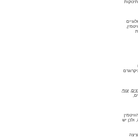
ינוקות
לוגיים
יטמין,
ת
 טווח הנורמה של הוויטמין המקובל הוא 900-200 מיקרוגרם
גים
,
עוף
,
ם,
הוויטמין
ולכן יש
B12 בטבליות מציצה