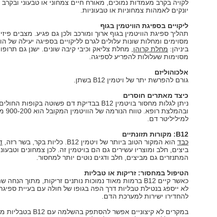
לקויה בקרב מעמדות נמוכים, מאורח חיים צמחוני או טבעוני ובקרב ת
יונקים לאמהות צמחוניות או טבעוניות.
ליקויים בספיגת הוויטמין בגוף
תהליך ספיגת הוויטמין בגוף ארוך ומורכב ולכן גם פגיע. מצבים פיזיו
מסוימים ומחלות שונות עלולים לגרם לליקויים בספיגה יעילה של הוו
ביניהן:
מחלת קרוהן
, מחלת צליאק וכיבי קיבה שונים. ישנן גם תרופו
מסוימות שעלולות להפריע לספיגה.
אלכוהוליזם
גורם להפרשת יתר של ויטמין B12 בשתן.
כיצד מאתרים חוסרים
ניתן לגלות מחסור בויטמין B12 בבדיקת דם פשוטה בקופות החולים
ובהמלצת רופא.
למיליליטר דם.
B12
: מקורות תזונתיים
כבד
הוא המקור הטוב ביותר של ויטמין B12. כליות בקר, בשר רזה,
ד
ביצים, חלב ומוצריו עשירים גם הם בויטמין זה. לכן צמחונים וטבעוני
המתנזרים גם מביצים, חלב ודגים נוטים יותר למחסור.
הטיפול במחסור: זריקות או טבליות
כאשר קיים B12 ברמות מאוד נמוכות נותנים זריקות, מתוך הנחה ש
לא ייספג בנטילת טבליות דרך הפה בגופו של חולה עם בעיית ספיגה, 
להחדירו ישירות למערכת הדם.
במקרים לא קיצוניים אפשר להסתפק בהשלמה עם 