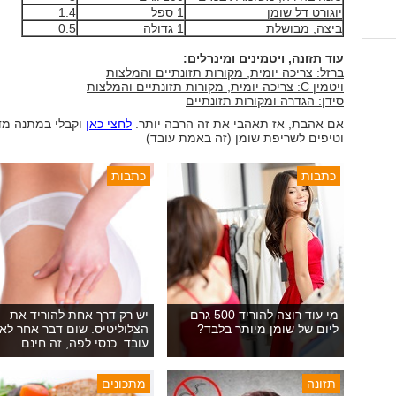
יוגורט דל שומן
1 ספל
1.4
ביצה, מבושלת
1 גדולה
0.5
עוד תזונה, ויטמינים ומינרלים:
ברזל: צריכה יומית, מקורות תזונתיים והמלצות
ויטמין C: צריכה יומית, מקורות תזונתיים והמלצות
סידן: הגדרה ומקורות תזונתיים
אם אהבת, אז תאהבי את זה הרבה יותר.
לחצי כאן
וקבלי במתנה מד
וטיפים לשריפת שומן (זה באמת עובד)
כתבות
כתבות
מי עוד רוצה להוריד 500 גרם
יש רק דרך אחת להוריד את
ליום של שומן מיותר בלבד?
הצלוליטיס. שום דבר אחר לא
עובד. כנסי לפה, זה חינם
תזונה
מתכונים