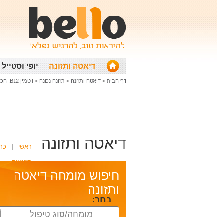
דיאטה ותזונה
יופי וסטייל
דף הבית
>
דיאטה ותזונה
>
תזונה נכונה
>
ויטמין B12: הכרות, מקורות תזונתיים והמלצות
דיאטה ותזונה
ראשי
כת
תזונאית
חיפוש מומחה דיאטה
ותזונה
בחר:
מומחה/סוג טיפול