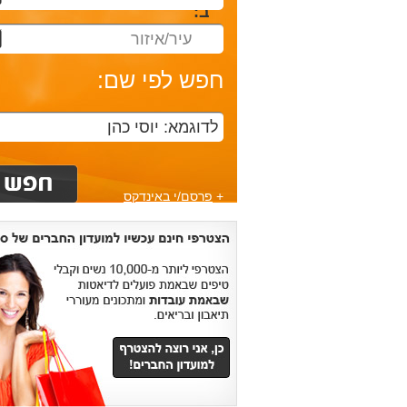
ב:
עיר/איזור
חפש לפי שם:
+
פרסם/י באינדקס