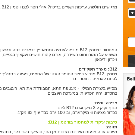
מרגישים חולשה, עייפות וקשיים בריכוז? אולי חסר לכם ויטמין B12.
המחסור בויטמין B12 מוביל לאנמיה ומתאפיין בכאבים בפה ובלשו
משפיע על המוח וחוט השידרה, וגורם קהות חושים ועקצוץ בגפיים, א
זיכרון ודיכאון.
B12
: מערך תפקידים
ויטמין B12 מסייע ביצור החומר הגנטי של התאים, פגיעה בתהליך 
לגרום לאנמיה - חוסר דם
מסייע ביצירת המילין - מעטפת התא, המבודדת את תאי העצבים 
בחסרונו יהיו הפרעות במערכת העצבים.
צריכה יומית:
הגוף זקוק ל 3 מיקרוגרם B12 ליום.
בכדור מציצה 6 מיקרוגרם, וב-100 גרם כבד עוף 83 מק"ג.
סיבות עיקריות למחסור בוויטמין
B12
:
תזונה:
מיעוט או הימנעות מצריכת מזונות מן החי, ובעיקר בשר בקר, כתוצ