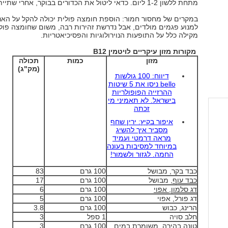
מתחת ללשון 1-2 ליום. כדאי ליטול את הכדורים בבוקר, אחרי שתיית מים.
במקרים של מחסור חמור: הוספת חומצה פולית יכולה להקל על האנ
למנוע פגמים מולדים, אבל נדרשת זהירות רבה, משום שחומצה פולי
מקילה כלל על התופעות הנוירולוגיות והפסיכיאטריות.
מקורות מזון עיקריים לויטמין
B12
מזון
כמות
תכולה
(מק"ג)
דיווח: 100 גולשות
bello ניסו את 5 שיטות
ההרזייה הפופולריות
בישראל. לא תאמיני מי
זכתה
איפור בקיץ: ירין שחף
מסביר איך להשיג
מראה דרמטי ועמיד
במיוחד למסיבות בעונה
החמה. לגזור ולשמור!
כבד בקר, מבושל
100 גרם
83
כבד עוף
, מבושל
100 גרם
17
דג סלמון, אפוי
100 גרם
6
דג פורל, אפוי
100 גרם
5
הרינג, כבוש
100 גרם
3.8
חלב סויה
1 ספל
3
טונה בהירה, משומרת במים
100 גרם
3