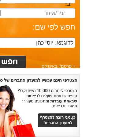
ב:
עיר/איזור
חפש לפי שם:
+
פרסם/י באינדקס