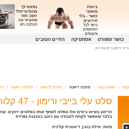
ביטוח
נמאס לך
מאמני
מהסיגריות?
כושר - בלי
חשוב מאד
שתקראי את
תירוצים
הכתבה הזו
כיסוי לכל
התחומים
והענפים
כושר וספורט
אסתטיקה
החיים הטובים
 ורימון ב-47 קלוריות
בות
תזונה נכונה
מתכוני דיאטה
טיפים לדיאטה
תפריטי דיאטה
די
סלט עלי בייבי ורימון - 47 קלוריות
בלבד שאפשר לקחת לעבודה עם רוטב בצנצנת נפרדת
מאת: אילת בוגין, דיאטנית קלינית