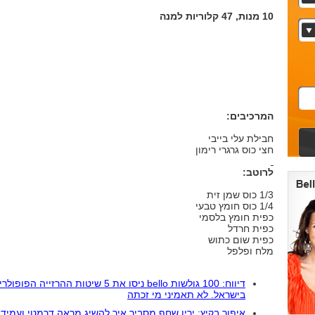
10 מנות, 47 קלוריות למנה
המרכיבים:
חבילת עלי בייבי
חצי כוס גרגרי רימון
לרוטב:
1/3 כוס שמן זית
1/4 כוס חומץ טבעי
כפית חומץ בלסמי
כפית חרדל
כפית שום כתוש
מלח ופלפל
דיווח: 100 גולשות bello ניסו את 5 שיטות ההרזייה הפופו
בישראל. לא תאמיני מי זכתה
איפור בקיץ: ירין שחף מסביר איך להשיג מראה דרמטי ועמיד 