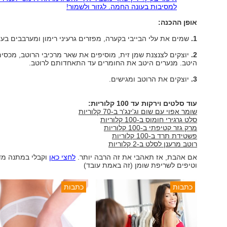
למסיבות בעונה החמה. לגזור ולשמור!
אופן ההכנה:
1.
שמים את עלי הבייבי בקערה, מפזרים גרעיני רימון ומערבבים בעד
2.
יוצקים לצנצנת שמן זית, מוסיפים את שאר מרכיבי הרוטב, מכסים
היטב. מנערים היטב את החומרים עד התאחדותם לרוטב.
3.
יוצקים את הרוטב ומגישים.
עוד סלטים וירקות עד 100 קלוריות:
שומר אפוי עם שום וג'ינג'ר ב-70 קלוריות
סלט גרגירי חומוס ב-100 קלוריות
מרק גזר קטיפתי ב-100 קלוריות
פשטידת תרד ב-100 קלוריות
רוטב מרענן לסלט ב-2 קלוריות
אם אהבת, אז תאהבי את זה הרבה יותר.
לחצי כאן
וקבלי במתנה מד
וטיפים לשריפת שומן (זה באמת עובד)
כתבות
כתבות