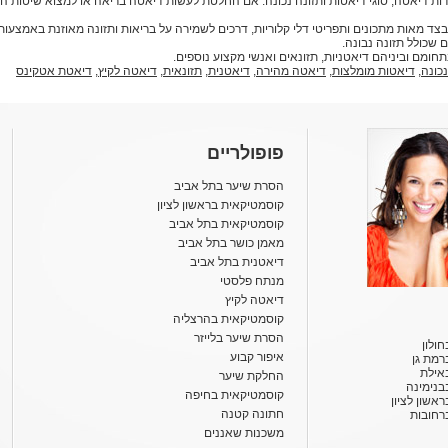
ות דיאטה, סוגי דיאטות ותזונה נכונה. אם החלטת לעשות דיאטה בריאה או למצוא שיטות 
דיאטות, בצד מאות מתכונים ותפריטי דלי קלוריות, דרכים לשמירה על בריאות ותזונה מאוזנת באמצ
 שכולל תזונה נבונה.
נכונה
,
דיאטות מומלצות
,
דיאטה מהירה
,
דיאטנית
,
תזונאית
,
דיאטה לקיץ
,
דיאטת אטקינס
פופולריים
הסרת שיער בתל אביב
קוסמטיקאית בראשון לציון
קוסמטיקאית בתל אביב
מאמן כושר בתל אביב
דיאטנית בתל אביב
מנתח פלסטי
דיאטה לקיץ
קוסמטיקאית בהרצליה
הסרת שיער בלייזר
ולון
איפור קבוע
רמת גן
אילת
החלקת שיער
בנימינה
קוסמטיקאית בחיפה
אשון לציון
חתונה קטנה
רחובות
משכנות שאננים