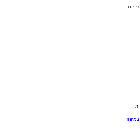
לימים
לריות
במיוחד