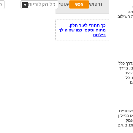
חיפוש מתכון דיאטטי
כל הקלוריות
כ
מה
 השילוב
כך תחזרי לעור חלק,
מתוח וסקסי כמו שהיה לך
בילדות
דרך כלל
ם. בדרך
 שעה
 מונבטות). כל
ו
שוטפים.
בניילון
עמקי
כנים.אם