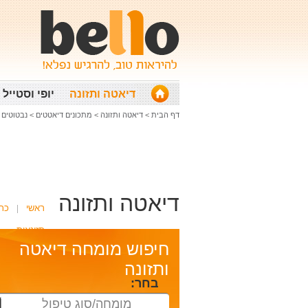
דיאטה ותזונה
יופי וסטייל
דף הבית
>
דיאטה ותזונה
>
מתכונים דיאטטים
>
נבטוטים ונב
דיאטה ותזונה
ראשי
כת
תזונאית
חיפוש מומחה דיאטה
ותזונה
בחר:
מומחה/סוג טיפול