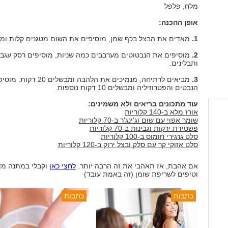
מלח, פלפל
אופן ההכנה:
1.
מאדים את הבצל בכף שמן, מוסיפים את השום מטגנים קלות ומע
2.
מוסיפים את הנבטוטים מערבבים כמה שניות, מוסיפים רסק עגבנ
ותבלינים.
3.
מביאים לרתיחה, מנמיכים את הלהבה ומבשלי
הנבטים והפטרוזיליה ומבשלים 10 דקות נוספות.
עוד מתכונים בריאים ולא משמינים:
אורז מלא ב-140 קלוריות
שומר אפוי עם שום וג'ינג'ר ב-70 קלוריות
פשטידת ירקות וגבינות ב-70 קלוריות
סלט גרגירי חומוס ב-100 קלוריות
סלט אזוקי קר עם סלק ובצל ירוק ב-120 קלוריות
אם אהבת, אז תאהבי את זה הרבה יותר.
לחצי כאן
וקבלי במתנה מד
וטיפים לשריפת שומן (זה באמת עובד)
כתבות
כתבות