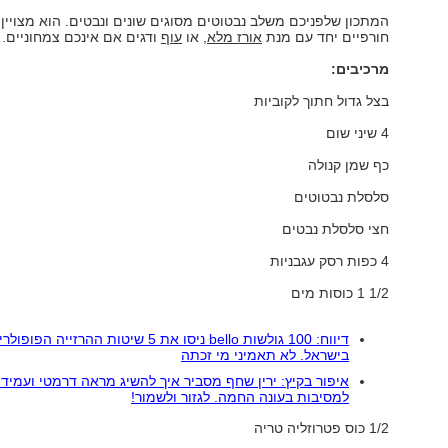
המתכון שלפניכם משלב נבטוטים מסוגים שונים ונבטים. הוא מצויין 
חורפיים יחד עם מנת
אורז מלא
, או
עוף
ודגים אם אינכם צמחוניים.
מרכיבים:
בצל גדול חתוך לקוביות
4 שיני שום
כף שמן קנולה
סלסלת נבטוטים
חצי סלסלת נבטים
4 כפות רסק עגבניות
1/2 1 כוסות מים
דיווח: 100 גולשות bello ניסו את 5 שיטות ההרזייה הפופו
בישראל. לא תאמיני מי זכתה
איפור בקיץ: ירין שחף מסביר איך להשיג מראה דרמטי ועמיד 
למסיבות בעונה החמה. לגזור ולשמור!
1/2 כוס פטרוזליה טריה