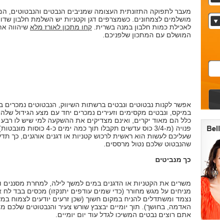
מעבר לתפוקה התזונתית העצומה שמניבים הנבטים והנבטוטים, הם
מושלמים לצמחונים. כשמצרפים דגן וקטניות יש השלמת חלבון שדו
לאכילת כמות חלבון במנה בשרית.
קחו מתכון לאורז מלא
שיהווה את
המושלם עם המתכון שלפניכם.
אפשר לקנות נבטוטים ונבטים ברשתות השיווק, הנבטוטים נמכרים ב
במיקס, ונבטים מקסימים וזעירים נמכרים יחד עם מצע הגידול שלה
כלל הם מאוד יקרים, ואינם מצדיקים את ההשקעה למי שיש לו רבע
פנויה (מ-3/4 כוס עדשים תקבלו תוך כמה ימים כ-4 כוסות
שעליכם לעשות הוא ראשית לרכוש קטניות או דגנים אורגנים, כך תדע
שהנבטוט שלכם נטול מרססים.
כך מנביטים
משרים את הקטניות או הדגנים במים למשך לילה, למחרת מסננים ו
מניחים על מגש מחורר (כדי שמים עודפים יתנקזו) מכסים בבד לח או 
נצמד ומשתדלים להניח במקום חשוך (שכן זרעים יודעים לצמוח במ
האדמה, בחושך). תוך יומיים יבצבץ שורש צעיר והנבטוטים שלכם מו
אתם רוצים נבטים המשיכו לגדל עוד יום יומיים.