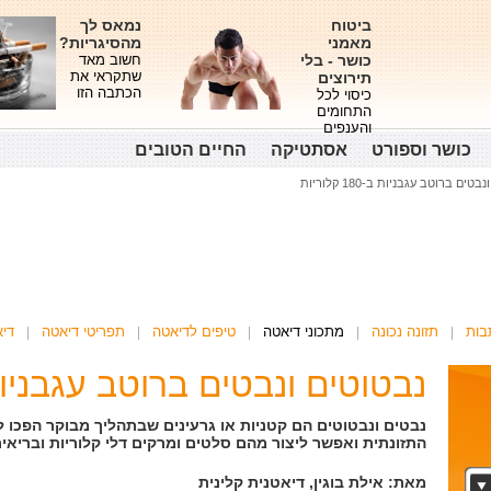
ביטוח
נמאס לך
מאמני
מהסיגריות?
כושר - בלי
חשוב מאד
שתקראי את
תירוצים
הכתבה הזו
כיסוי לכל
התחומים
והענפים
כושר וספורט
אסתטיקה
החיים הטובים
טים ברוטב עגבניות ב-180 קלוריות
בות
תזונה נכונה
מתכוני דיאטה
טיפים לדיאטה
תפריטי דיאטה
די
נבטוטים ונבטים ברוטב עגבניות - 180 קלו
נבטים ונבטוטים הם קטניות או גרעינים שבתהליך מבוקר הפכו 
התזונתית ואפשר ליצור מהם סלטים ומרקים דלי קלוריות ובריאים
מאת: אילת בוגין, דיאטנית קלינית