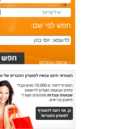
ב:
עיר/איזור
חפש לפי שם:
+
פרסם/י באינדקס