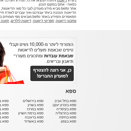
בערוץ
דיאטה
ותזונה תמצאו את כל המידע העדכני אוד
כסאח - אתם במקום הנכון.
אתר bello מביא מידע מעודכן לגבי כל סוגי ה
הדיאטה הנכונה ביותר עבורכם ואיך עוברים לאורח חיים
המאמרים והמידע באתר bello מובאים מפי מומחים בתחומם וביניהם דיאטניות, תזונאים ואנשי מקצוע נוספים.
מתכוני דיאטה
,
תפריטי דיאטה
,
דיאטה לילדים
,
תזונה 
ספא
ספא בתל אביב
ספא בירושלים
ספא בח
ספא בזכרון יעקב
ספא בשרון
ספא ב
ספא בקיסריה
ספא במרכז
ספא ב
ספא בהרצליה
ספא ברמת השרון
ספא ב
ספא בחיפה
ספא ברעננה
ספא בר
ספא בצפון
ספא באשדוד
ספא ב