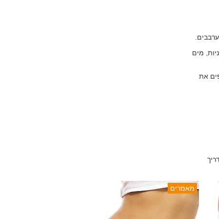
רבבים.
יות, מים
ם 20 דקות. מוסיפים את
ריך
מאמרים